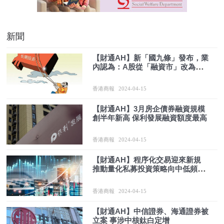
新聞
【財通AH】新「國九條」發布，業
內認為：A股從「融資市」改為
「投資市」
香港商報
2024-04-15
【財通AH】3月房企債券融資規模
創半年新高 保利發展融資額度最高
香港商報
2024-04-15
【財通AH】程序化交易迎來新規
推動量化私募投資策略向中低頻操
作轉型
香港商報
2024-04-15
【財通AH】中信證券、海通證券被
立案 事涉中核鈦白定增