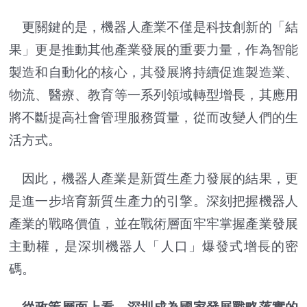
更關鍵的是，機器人產業不僅是科技創新的「結
果」更是推動其他產業發展的重要力量，作為智能
製造和自動化的核心，其發展將持續促進製造業、
物流、醫療、教育等一系列領域轉型增長，其應用
將不斷提高社會管理服務質量，從而改變人們的生
活方式。
因此，機器人產業是新質生產力發展的結果，更
是進一步培育新質生產力的引擎。深刻把握機器人
產業的戰略價值，並在戰術層面牢牢掌握產業發展
主動權，是深圳機器人「人口」爆發式增長的密
碼。