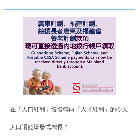
在「人口紅利」慢慢轉向「人才紅利」的今天
人口還能爆發式增長？