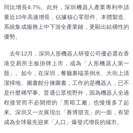
同比增長8.7%。此外，深圳機器人產業專利申請
量近10年高速增長，佔據核心零部件、本體製造、
系統集成服務上中下游全產業鏈，更顯出結構性的
優勢。
去年12月，深圳人形機器人研發公司優必選在香
港交易所主板掛牌上市，成為「人形機器人第一
股」。如今，在深圳，餐廳裏端茶倒水、大街上清
潔掃地、圖書館分揀圖書，工作的是機器人，已不
是什麼稀罕事。普通公眾視野外，因為機器人全過
程接管而不必開燈的「黑暗工廠」也慢慢多了起
來。深圳又一次展現出「賽博朋克」的一面，有望
成為全球最先迎來「人口」爆發式增長的城市。