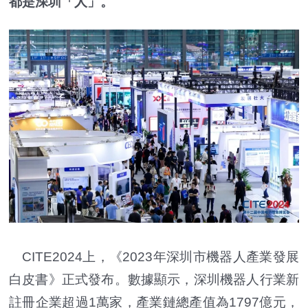
都是深圳「人」。
CITE2024上，《2023年深圳市機器人產業發展
白皮書》正式發布。數據顯示，深圳機器人行業新
註冊企業超過1萬家，產業鏈總產值為1797億元，