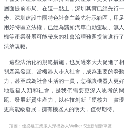
層面提前布局。在這一點上，深圳其實已經先行一
步。深圳建設中國特色社會主義先行示範區，用足
用好特區立法權，已經為諸如汽車自動駕駛、無人
機等產業發展可能帶來的社會治理難題提前進行了
法治規範。
這些法治化的規範措施，也反過來大大促進了相
關產業發展。當機器人步入社會，成為重要的勞動
力，甚至成為社會生活的一員，怎樣讓機器人更好
地造福人類和社會，是我們需要更深入思考的問
題。發展新質生產力，以科技創新「硬核力」實現
更高能級發展，擁有機器人的明天，值得期待。
頂圖：優必選工業版人形機器人Walker S進新能源車廠