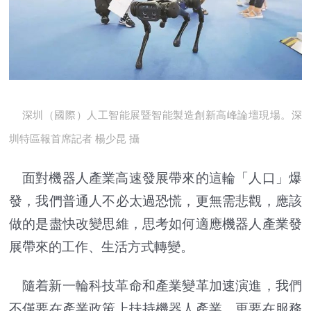
深圳（國際）人工智能展暨智能製造創新高峰論壇現場。深
圳特區報首席記者 楊少昆 攝
面對機器人產業高速發展帶來的這輪「人口」爆
發，我們普通人不必太過恐慌，更無需悲觀，應該
做的是盡快改變思維，思考如何適應機器人產業發
展帶來的工作、生活方式轉變。
隨着新一輪科技革命和產業變革加速演進，我們
不僅要在產業政策上扶持機器人產業，更要在服務