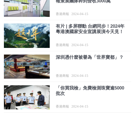
報策展團隊幹到營收3000萬
香港商報
2024-04-15
有片 | 多屏聯動 台網同步！2024年
粵港澳國家安全宣講展演今天見！
香港商報
2024-04-15
深圳憑什麼被譽為「世界寶都」？
香港商報
2024-04-15
「你買我檢」免費檢測珠寶逾5000
批次
香港商報
2024-04-15