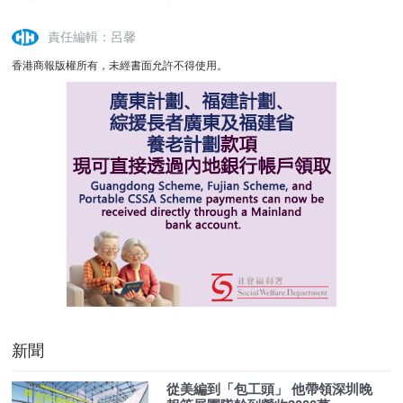
責任編輯：呂馨
香港商報版權所有，未經書面允許不得使用。
新聞
從美編到「包工頭」 他帶領深圳晚