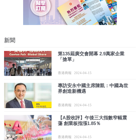
新聞
第135屆廣交會開幕 2.9萬家企業
「搶單」
香港商報
2024-04-15
專訪安永中國主席陳凱：中國為世
界創造新機遇
香港商報
2024-04-15
【A股收評】午後三大指數窄幅震
蕩 創業板指漲1.85％
香港商報
2024-04-15