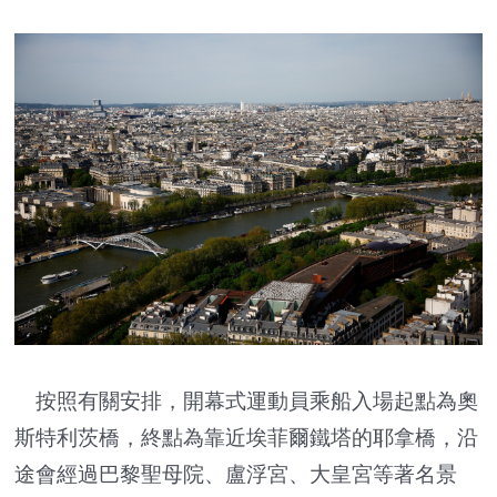
按照有關安排，開幕式運動員乘船入場起點為奧
斯特利茨橋，終點為靠近埃菲爾鐵塔的耶拿橋，沿
途會經過巴黎聖母院、盧浮宮、大皇宮等著名景