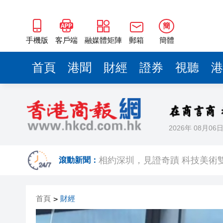
簡
手機版
客戶端
融媒體矩陣
郵箱
簡體
首頁
港聞
財經
證券
視聽
港
2026年 08月06
歐足聯：抵制國際足聯賽事立
相約深圳，見證
滾動新聞：
跑馬地私人泳池救生員涉用假證
首頁
財經
>
特朗普否認美國彈藥短缺 稱將
美股觀望非農數據 道指跌逾百