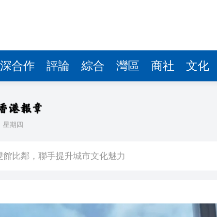
深合作
評論
綜合
灣區
商社
文化
日
星期四
場不變
奇蹟 科技美術雙館比鄰，聯手提升城市文化魅力
件 食環署勒令關閉報警處理
嚴懲發表叛國言論的「爆料者」
點