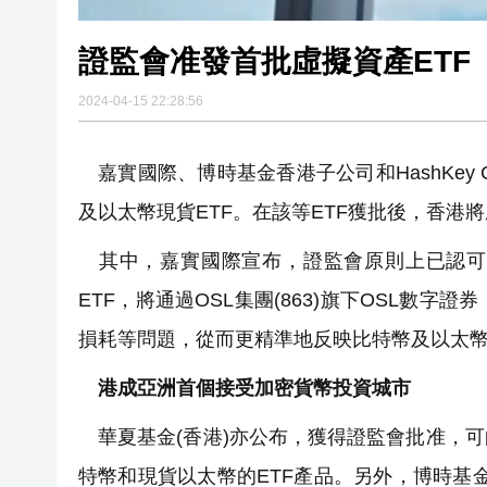
證監會准發首批虛擬資產ETF
2024-04-15 22:28:56
嘉實國際、博時基金香港子公司和HashKey 
及以太幣現貨ETF。在該等ETF獲批後，香
其中，嘉實國際宣布，證監會原則上已認可旗
ETF，將通過OSL集團(863)旗下OSL數
損耗等問題，從而更精準地反映比特幣及以太
港成亞洲首個接受加密貨幣投資城市
華夏基金(香港)亦公布，獲得證監會批准，
特幣和現貨以太幣的ETF產品。另外，博時基金香港