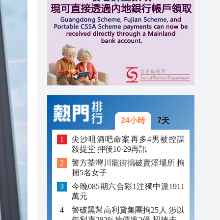
23:12
23:12
23:00
24小時
7天
尖沙咀酒吧命案再多4男被控謀
殺提堂 押後10·29再訊
警方荃灣川龍街搗破賣淫場所 拘
捕5名女子
今晚085期六合彩1注獨中派1911
萬元
警破黑幫高利貸集團拘25人 涉以
年利率282%放債逾2億 招徠未成