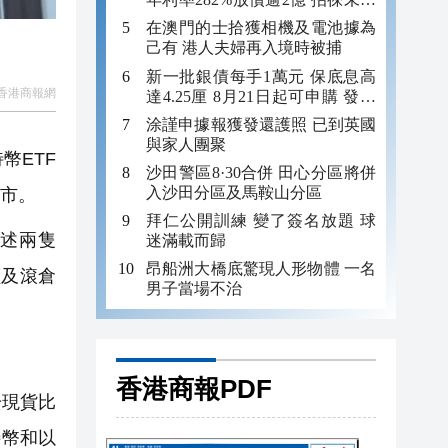
年追數
在澳門的士拾獲相機及電池據為
己有 港人夫婦再入境時被捕
新一批銀債每手1萬元 保底息高
香港商報網
達4.25厘 8月21日起可申購 發行
金額最多550億
涂謹申據報獲發還護照 已到英國
與家人團聚
幣ETF
沙田警區8·30合併 田心分區將併
入沙田分區及馬鞍山分區
城市。
拜仁公開訓練 變了簽名放題 球
述兩隻
迷滿載而歸
昂船洲大橋底驚現人形物體 一名
價及滾倉
男子當場不治
香港商報PDF
於現貨比
特幣和以