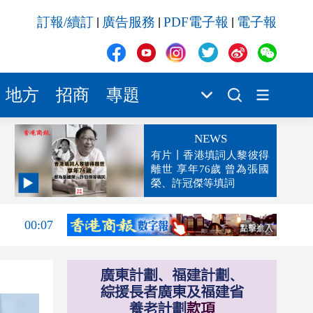
訂報/續訂
廣告服務
PDF電子報
電子報
|
|
|
地方
招商
專題
NEWS
有片丨香港填詞人黎彼得
離世 享年76歲 曾為張國
榮、許冠傑等填詞
00:19
00:07
23:38
23:35
23:17