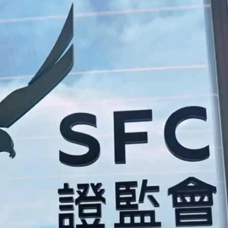
正遇晚高峰 情況危急 鐵騎交警一路開道護送
危駕被捕
飲食正在毀掉很多老人的晚年健康