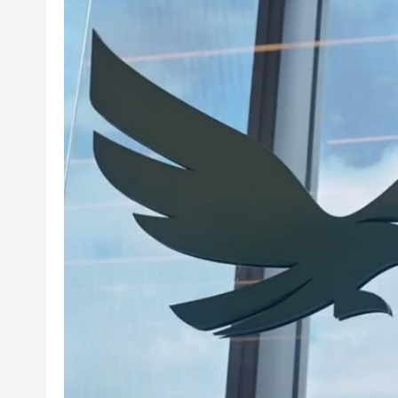
有片丨孕婦羊水破裂即將臨盆 
東涌巴士撞電單車 巴士司機涉
有片丨清淡不等於吃素！ 清淡