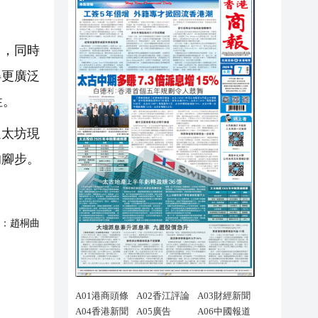
中，同時
得更廣泛
性。
以太坊現
的腳步。
：
趙桐曲