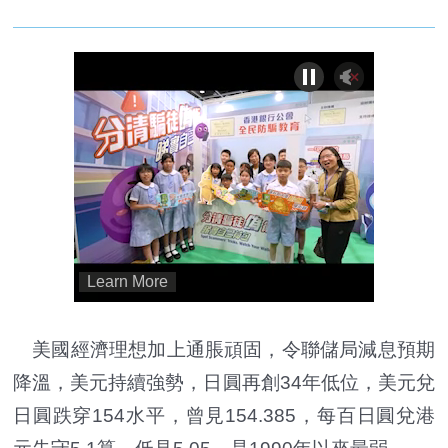
美國經濟理想加上通脹頑固，令聯儲局減息預期
降溫，美元持續強勢，日圓再創34年低位，美元兌
日圓跌穿154水平，曾見154.385，每百日圓兌港