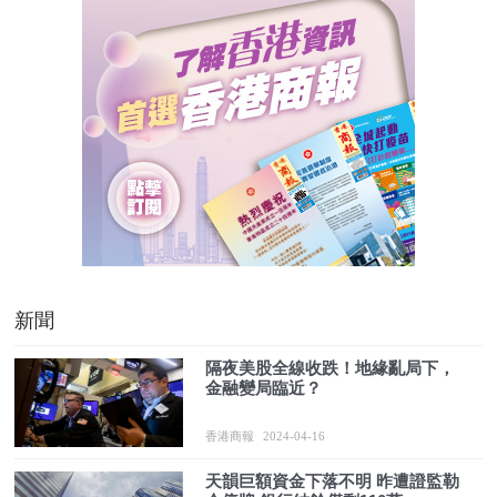
新聞
隔夜美股全線收跌！地緣亂局下，
金融變局臨近？
香港商報
2024-04-16
天韻巨額資金下落不明 昨遭證監勒