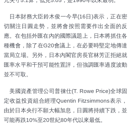
元失守5.1算，低見5.05，是1990年以來最弱。
日本財務大臣鈴木俊一今早(16日)表示，正在密
切關注日圓走勢，並將會按照需要作出全面的反
應。在包括外匯在內的國際議題上，日本將抓住各
種機會，除了在G20會議上，在必要時堅定地傳達
當局立場。另外，日本內閣官房長官林芳正拒絕就
匯率水平和干預可能性置評，但強調匯率過度波動
並不可取。
美國資產管理公司普徠仕(T. Rowe Price)全球固
定收益投資組合經理Quentin Fitzsimmons表示，
由於日本央行不願大幅加息，日圓將持續下跌，並
可能再跌10%至20世紀80年代以來最低。