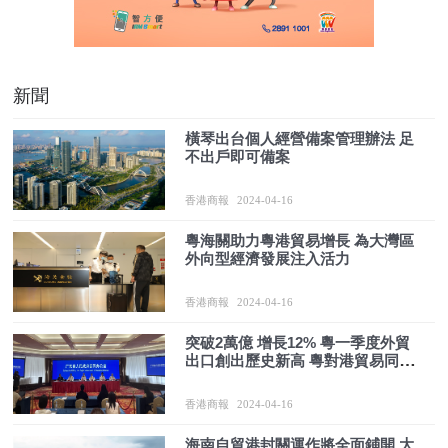
新聞
橫琴出台個人經營備案管理辦法 足
不出戶即可備案
香港商報
2024-04-16
粵海關助力粵港貿易增長 為大灣區
外向型經濟發展注入活力
香港商報
2024-04-16
突破2萬億 增長12% 粵一季度外貿
出口創出歷史新高 粵對港貿易同樣
雙位數增長
香港商報
2024-04-16
海南自貿港封關運作將全面鋪開 大