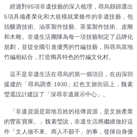
經過對65項非遺技藝的深入梳理，尋烏縣篩選出
5項具備產業化和大規模就業條件的非遺技藝，包
括釀酒技術、油茶製作技藝、茶葉製作技術、皮雕
和木雕。非遺生活團隊為每一項技藝制定了品牌化
規劃，並從全國引進優秀的竹編技藝，與尋烏當地
竹編相結合，打造獨具特色的竹編文化村。
這不是非遺生活在尋烏的第一個項目，在由深圳
援建的「尋烏調查·1930」紅色文旅街區上，魏素
瑩還設計建設了「深尋非遺展示中心」。
「非遺資源是當地百姓的祖傳資源，是文旅產業
的豐富寶庫。」魏素瑩說，非遺生活將繼續做好這
件「文人做不來、商人不願干」的事，發揮自身優