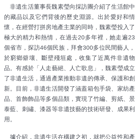
非遺生活董事長魏素瑩向採訪團介紹了生活館中
的藏品以及它們背後的歷史淵源。出於愛好和情
懷，在經營打拼房地產主業的同時，魏素瑩投入了
極大的精力和熱情，在過去20多年裡，她走遍23
個省市，探訪46個民族，拜會300多位民間藝人，
於窮鄉僻壤、斷壁殘垣處，收集了近萬件非遺物
品。有感於「人走藝絕、人亡歌息」，魏素瑩成立
了非遺生活，通過產業推動非遺的傳承、保護和創
新。目前，非遺生活開發了涵蓋箱包手袋、家紡產
品、首飾飾品等多個品類，實現了竹編、剪紙、景
泰藍、刺繡、漆器等非遺技藝的技術研發、成果利
用。
據介紹，非遺生活在構建之初，就把公益性和產