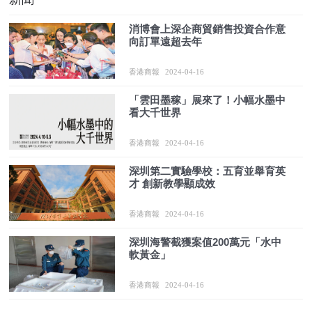
消博會上深企商貿銷售投資合作意
向訂單遠超去年
香港商報
2024-04-16
「雲田墨稼」展來了！小幅水墨中
看大千世界
香港商報
2024-04-16
深圳第二實驗學校：五育並舉育英
才 創新教學顯成效
香港商報
2024-04-16
深圳海警截獲案值200萬元「水中
軟黃金」
香港商報
2024-04-16