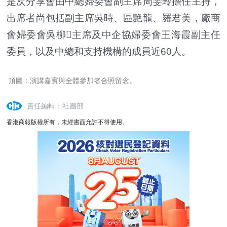
是次分享會由中總婦委會副主席周雯玲擔任主持，
出席者尚包括副主席吳時、區艷龍、羅君美，廠商
會婦委會吳柳主席及中企協婦委會王海霞副主任
委員，以及中總和支持機構的成員近60人。
頂圖：演講嘉賓與全體參加者合照留念。
責任編輯：社團部
香港商報版權所有，未經書面允許不得使用。