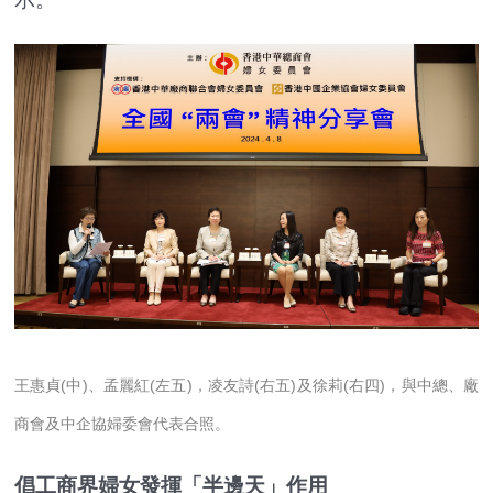
王惠貞(中)、孟麗紅(左五)，凌友詩(右五)及徐莉(右四)，與中總、廠
商會及中企協婦委會代表合照。
倡工商界婦女發揮「半邊天」作用