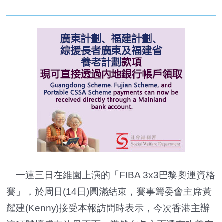
一連三日在維園上演的「FIBA 3x3巴黎奧運資格
賽」，於周日(14日)圓滿結束，賽事籌委會主席黃
耀建(Kenny)接受本報訪問時表示，今次香港主辦