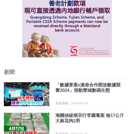
新聞
「數據要素x滬港合作開放數據競
賽2024」推動雙城數碼生態
香港商報
2024-04-16
海關偵破兩宗行李藏毒案 檢17公斤
大麻花拘2男
香港商報
2024-04-16