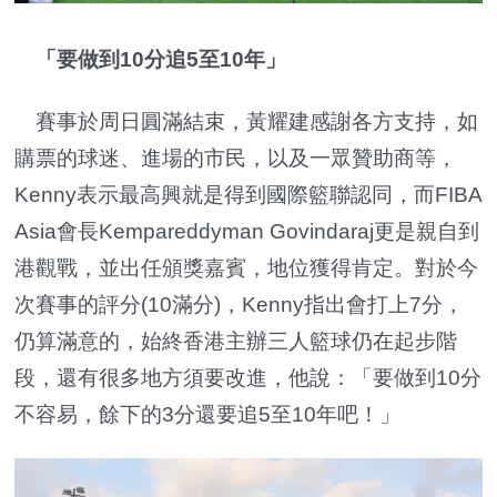
「要做到10分追5至10年」
賽事於周日圓滿結束，黃耀建感謝各方支持，如
購票的球迷、進場的市民，以及一眾贊助商等，
Kenny表示最高興就是得到國際籃聯認同，而FIBA
Asia會長Kempareddyman Govindaraj更是親自到
港觀戰，並出任頒獎嘉賓，地位獲得肯定。對於今
次賽事的評分(10滿分)，Kenny指出會打上7分，
仍算滿意的，始終香港主辦三人籃球仍在起步階
段，還有很多地方須要改進，他說：「要做到10分
不容易，餘下的3分還要追5至10年吧！」