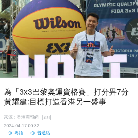
為「3x3巴黎奧運資格賽」打分畀7分
黃耀建:目標打造香港另一盛事
來源：香港商報網
原創
2024-04-17 00:32