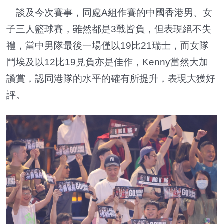
談及今次賽事，同處A組作賽的中國香港男、女
子三人籃球賽，雖然都是3戰皆負，但表現絕不失
禮，當中男隊最後一場僅以19比21瑞士，而女隊
鬥埃及以12比19見負亦是佳作，Kenny當然大加
讚賞，認同港隊的水平的確有所提升，表現大獲好
評。