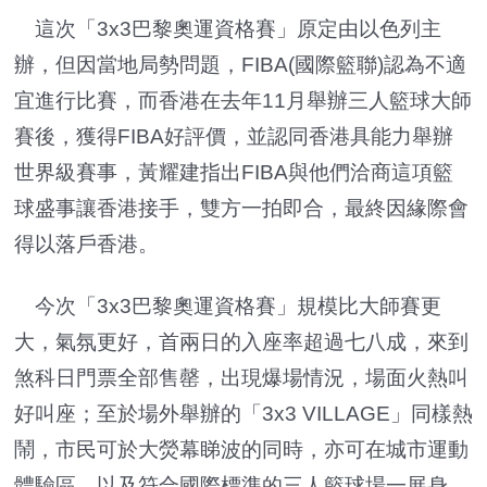
這次「3x3巴黎奧運資格賽」原定由以色列主
辦，但因當地局勢問題，FIBA(國際籃聯)認為不適
宜進行比賽，而香港在去年11月舉辦三人籃球大師
賽後，獲得FIBA好評價，並認同香港具能力舉辦
世界級賽事，黃耀建指出FIBA與他們洽商這項籃
球盛事讓香港接手，雙方一拍即合，最終因緣際會
得以落戶香港。
今次「3x3巴黎奧運資格賽」規模比大師賽更
大，氣氛更好，首兩日的入座率超過七八成，來到
煞科日門票全部售罄，出現爆場情況，場面火熱叫
好叫座；至於場外舉辦的「3x3 VILLAGE」同樣熱
鬧，市民可於大熒幕睇波的同時，亦可在城市運動
體驗區，以及符合國際標準的三人籃球場一展身