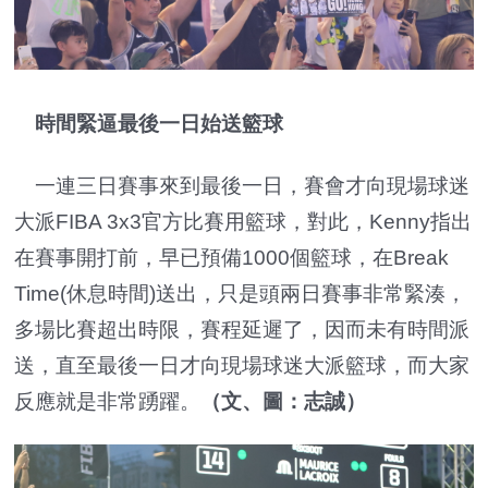
時間緊逼最後一日始送籃球
一連三日賽事來到最後一日，賽會才向現場球迷
大派FIBA 3x3官方比賽用籃球，對此，Kenny指出
在賽事開打前，早已預備1000個籃球，在Break
Time(休息時間)送出，只是頭兩日賽事非常緊湊，
多場比賽超出時限，賽程延遲了，因而未有時間派
送，直至最後一日才向現場球迷大派籃球，而大家
反應就是非常踴躍。
（
文、圖：志誠
）