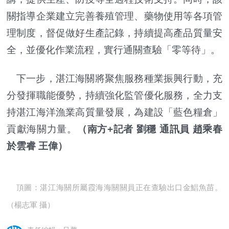
關指導企業建立完善養殖管理、藥物使用等各項管
理制度，督促做好生產記錄，持續提高產品質量安
全，並優化作業流程，實行通關查驗「零等待」。
下一步，湛江海關將聚焦服務種業振興行動，充
分發揮職能優勢，持續強化監管優化服務，全力支
持湛江海洋漁業高質量發展，為建設「藍色糧倉」
貢獻海關力量。
（
南方+記者 劉穩
通訊員 趙乘春
於雲睿 王偉
）
頂
圖：
湛江海關所屬霞海海關關員正在查驗出口金鯧魚苗。
（
楊志軍 攝
）