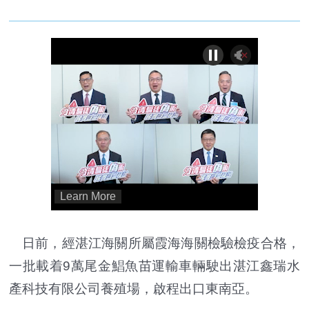
日前，經湛江海關所屬霞海海關檢驗檢疫合格，
一批載着9萬尾金鯧魚苗運輸車輛駛出湛江鑫瑞水
產科技有限公司養殖場，啟程出口東南亞。