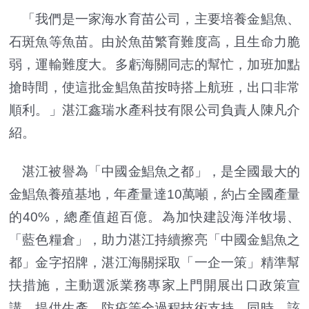
「我們是一家海水育苗公司，主要培養金鯧魚、
石斑魚等魚苗。由於魚苗繁育難度高，且生命力脆
弱，運輸難度大。多虧海關同志的幫忙，加班加點
搶時間，使這批金鯧魚苗按時搭上航班，出口非常
順利。」湛江鑫瑞水產科技有限公司負責人陳凡介
紹。
湛江被譽為「中國金鯧魚之都」，是全國最大的
金鯧魚養殖基地，年產量達10萬噸，約占全國產量
的40%，總產值超百億。為加快建設海洋牧場、
「藍色糧倉」，助力湛江持續擦亮「中國金鯧魚之
都」金字招牌，湛江海關採取「一企一策」精準幫
扶措施，主動選派業務專家上門開展出口政策宣
講，提供生產、防疫等全過程技術支持。同時，該