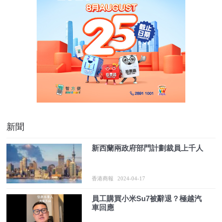
新聞
新西蘭兩政府部門計劃裁員上千人
香港商報
2024-04-17
員工購買小米Su7被辭退？極越汽
車回應