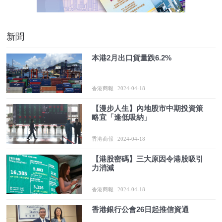
新聞
本港2月出口貨量跌6.2%
香港商報
2024-04-18
【漫步人生】內地股市中期投資策
略宜「逢低吸納」
香港商報
2024-04-18
【港股密碼】三大原因令港股吸引
力消減
香港商報
2024-04-18
​香港銀行公會26日起推信資通