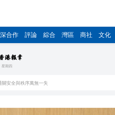
深合作
評論
綜合
灣區
商社
文化
日
星期四
位圈中好友輪流探望 同事每周三次接送洗腎
通關安全與秩序萬無一失
球迷滿載而歸
子陪伴至最後一刻 家人冀低調處理後事
人民幣結算交易 結算周期由數日縮減至分鐘計算