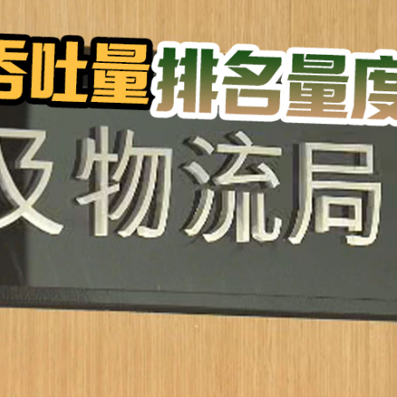
鼠亂舞 網友調侃是「新蒲崗老鼠樂園」
續租租金比率收窄 太古廣場明年轉正
境金服