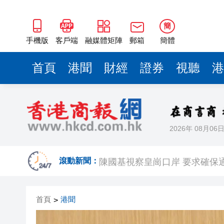
簡
手機版
客戶端
融媒體矩陣
郵箱
簡體
首頁
港聞
財經
證券
視聽
港
2026年 08月06
有片丨鍾志光談黎彼得生前：多
陳國基視察皇崗口岸 要求確保
滾動新聞：
拜仁公開訓練 變咗簽名放題 
首頁
港聞
>
有片｜黎彼得離世未留遺言 兒
工銀亞洲完成首筆LNG跨境通