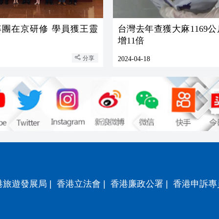
率團在京研修 學員獲王靈
台灣去年查獲大麻1169公
增11倍
分享
2024-04-18
港旅遊發展局
|
香港立法會
|
香港廉政公署
|
香港申訴專