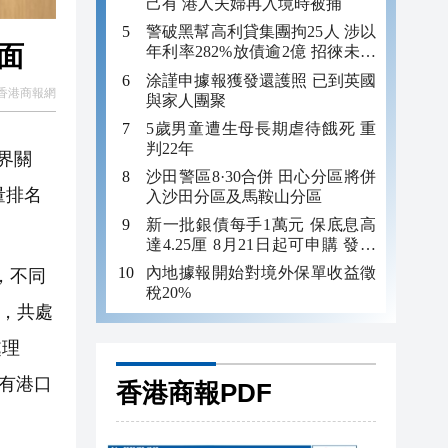
己有 港人夫婦再入境時被捕
警破黑幫高利貸集團拘25人 涉以
面
年利率282%放債逾2億 招徠未成
年追數
涂謹申據報獲發還護照 已到英國
香港商報網
與家人團聚
5歲男童遭生母長期虐待餓死 重
判22年
外界關
沙田警區8·30合併 田心分區將併
量排名
入沙田分區及馬鞍山分區
新一批銀債每手1萬元 保底息高
達4.25厘 8月21日起可申購 發行
金額最多550億
內地據報開始對境外保單收益徵
名，不同
稅20%
9，共處
處理
尚有港口
香港商報PDF
。