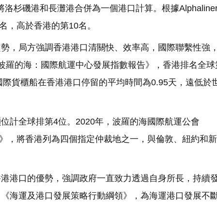
，將洛杉磯港和長灘港合併為一個港口計算。根據Alphaline
9名，高於香港的第10名。
趨勢，局方強調香港港口清關快、效率高，國際聯繫性強
華·波羅的海：國際航運中心發展指數報告》，香港排名全球
國際貨櫃船在香港港口停留的平均時間為0.95天，遠低於
位計全球排第4位。2020年，波羅的海國際航運公會
020》，將香港列為四個指定仲裁地之一，與倫敦、紐約和
。
香港港口的優勢，強調政府一直致力透過自身所長，持續
了《海運及港口發展策略行動綱領》，為海運港口發展不