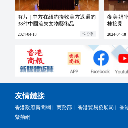
有片 | 中方在紐約接收美方返還的
麥美娟
38件中國流失文物藝術品
桂接見
分享
2024-04-18
2024-04-18
友情鏈接
香港政府新聞網
|
商務部
|
香港貿易發展局
|
香
紫荊網