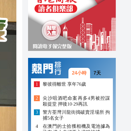
19:33
19:15
18:42
24小時
7天
黎彼得離世 享年76歲
尖沙咀酒吧命案再多4男被控謀
殺提堂 押後10·29再訊
警方荃灣川龍街搗破賣淫場所 拘
捕5名女子
在澳門的士拾獲相機及電池據為