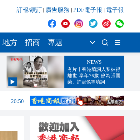
訂報/續訂
廣告服務
PDF電子報
電子報
|
|
|
地方
招商
專題
NEWS
有片丨香港填詞人黎彼得
離世 享年76歲 曾為張國
榮、許冠傑等填詞
21:03
20:50
20:32
20:14
20:02