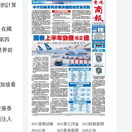
r的計算
，在國
第四
世界前
新加坡看
發展香
斷注入