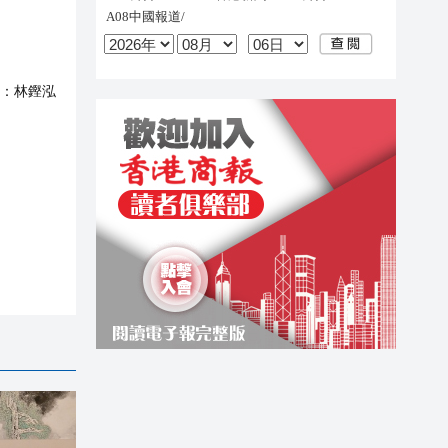
：
林鏗泓