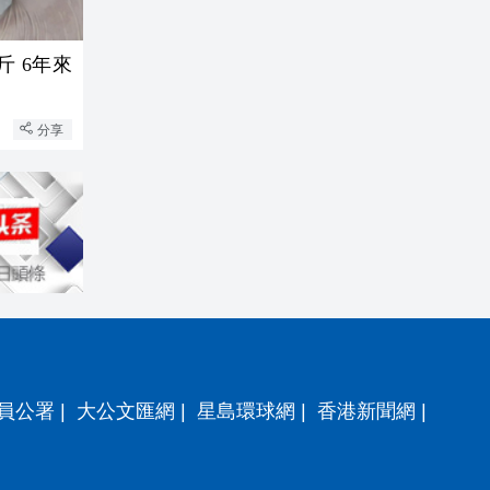
斤 6年來
分享
員公署
|
大公文匯網
|
星島環球網
|
香港新聞網
|