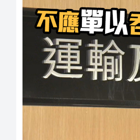
有片丨新蒲崗唐樓樓梯間驚現群
太古地產料本港寫字樓下半年負
【港商觀察】 金融機構搶灘跨