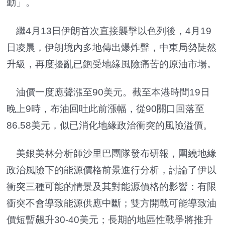
動」。
繼4月13日伊朗首次直接襲擊以色列後，4月19
日凌晨，伊朗境內多地傳出爆炸聲，中東局勢陡然
升級，再度擾亂已飽受地緣風險痛苦的原油市場。
油價一度應聲漲至90美元。截至本港時間19日
晚上9時，布油回吐此前漲幅，從90關口回落至
86.58美元，似已消化地緣政治衝突的風險溢價。
美銀美林分析師沙里巴團隊發布研報，圍繞地緣
政治風險下的能源價格前景進行分析，討論了伊以
衝突三種可能的情景及其對能源價格的影響：有限
衝突不會導致能源供應中斷；雙方開戰可能導致油
價短暫飆升30-40美元；長期的地區性戰爭將推升