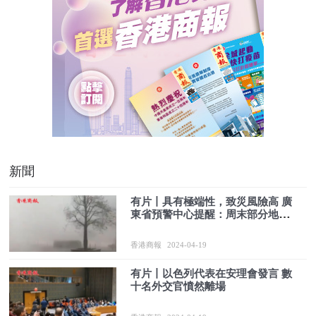
新聞
有片丨具有極端性，致災風險高 廣
東省預警中心提醒：周末部分地區
將有暴雨
香港商報
2024-04-19
有片丨以色列代表在安理會發言 數
十名外交官憤然離場