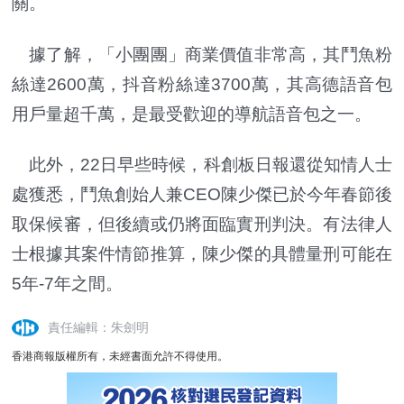
關。
據了解，「小團團」商業價值非常高，其鬥魚粉
絲達2600萬，抖音粉絲達3700萬，其高德語音包
用戶量超千萬，是最受歡迎的導航語音包之一。
此外，22日早些時候，科創板日報還從知情人士
處獲悉，鬥魚創始人兼CEO陳少傑已於今年春節後
取保候審，但後續或仍將面臨實刑判決。有法律人
士根據其案件情節推算，陳少傑的具體量刑可能在
5年-7年之間。
責任編輯：朱劍明
香港商報版權所有，未經書面允許不得使用。