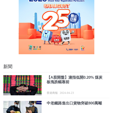
新聞
【A股開盤】滬指低開0.20% 煤炭
板塊跌幅靠前
香港商報
2024-04-23
中老鐵路進出口貨物突破800萬噸