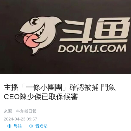
主播「一條小團團」確認被捕 鬥魚
CEO陳少傑已取保候審
來源：科創板日報
2024-04-23 09:57