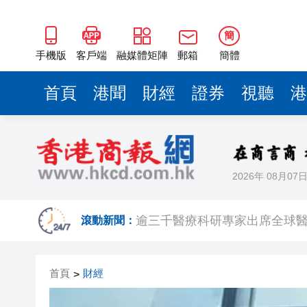
簡
手機版
客戶端
融媒體矩陣
郵箱
簡體
首頁
港聞
財經
證券
視聽
港
2026年 08月07
【A股收評】滬指再漲逾1% 日
逾三千醫療科研專家出席全球醫
滾動新聞：
有片｜荃灣街頭現「人工噴泉」
首頁
財經
>
日本4月底斥6.28萬億日圓干預
【新股最前線】展芯股份中一簽