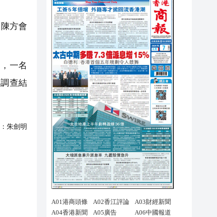
.關黃陳方會
查，一名
響調查結
：
朱劍明