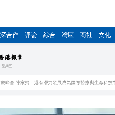
深合作
評論
綜合
灣區
商社
文化
日
星期五
K線3連陽
療峰會 陳家齊：港有潛力發展成為國際醫療與生命科技
 國瑞路爆水管噴出10層樓高水柱
匯市 破單日紀錄
最高浮盈超過5萬元