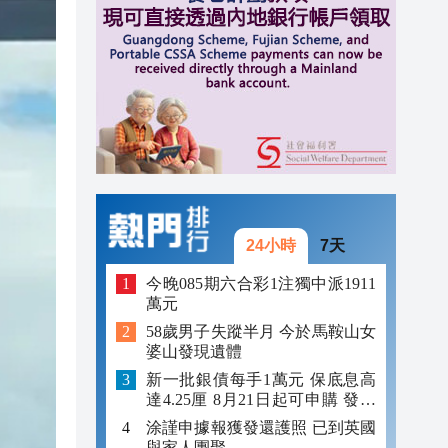
14:47
14:20
14:12
24小時
7天
今晚085期六合彩1注獨中派1911
萬元
58歲男子失蹤半月 今於馬鞍山女
婆山發現遺體
新一批銀債每手1萬元 保底息高
達4.25厘 8月21日起可申購 發行
金額最多550億
涂謹申據報獲發還護照 已到英國
與家人團聚