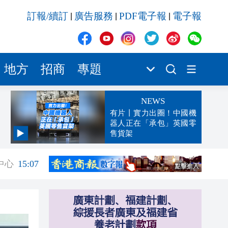
訂報/續訂
廣告服務
PDF電子報
電子報
|
|
|
地方
招商
專題
NEWS
有片丨實力出圈！中國機
器人正在「承包」英國零
售貨架
15:08
中心
15:07
15:07
15:00
14:47