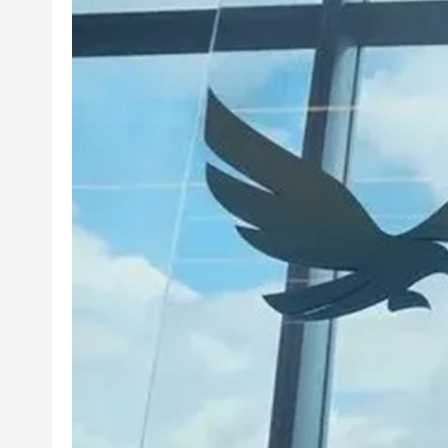
直播回放｜保安局局長鄧炳強
政府刊憲：選委會界別分組一般選
有片｜「港媒行八閩·山海共潮