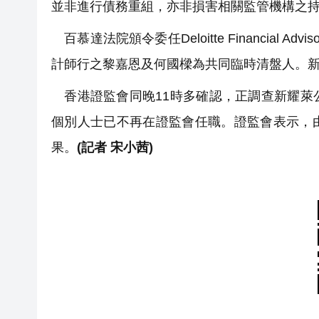
並非進行債務重組，亦非損害相關監管機構之
百慕達法院頒令委任Deloitte Financial Adviso
計師行之黎嘉恩及何國樑為共同臨時清盤人。新
香港證監會同晚11時多確認，正調查新耀萊
個別人士已不再在證監會任職。證監會表示，
果。
(記者 宋小茜)