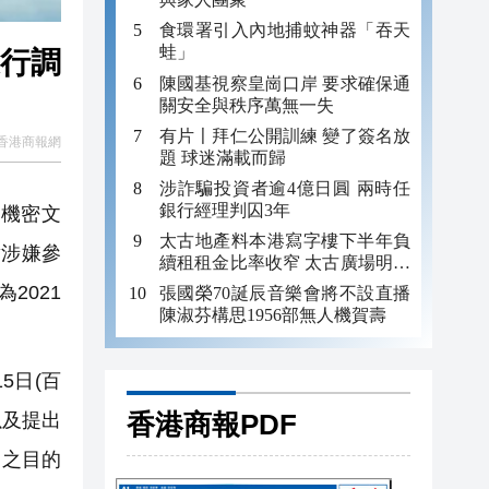
食環署引入內地捕蚊神器「吞天
蛙」
進行調
陳國基視察皇崗口岸 要求確保通
關安全與秩序萬無一失
有片〡拜仁公開訓練 變了簽名放
香港商報網
題 球迷滿載而歸
涉詐騙投資者逾4億日圓 兩時任
銀行經理判囚3年
之機密文
太古地產料本港寫字樓下半年負
對涉嫌參
續租租金比率收窄 太古廣場明年
轉正
2021
張國榮70誕辰音樂會將不設直播
陳淑芬構思1956部無人機賀壽
5日(百
香港商報PDF
以及提出
)之目的