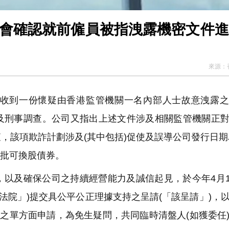
監會確認就前僱員被指洩露機密文件
來源：
，指出收到一份懷疑由香港監管機關一名內部人士故意洩露
及刑事調查。公司又指出上述文件涉及相關監管機關正
該項欺詐計劃涉及(其中包括)促使及誤導公司發行日期為
的3批可換股債券。
以及確保公司之持續經營能力及誠信起見，於今年4月1
法院」)提交具公平公正理據支持之呈請(「該呈請」)，
)之單方面申請，為免生疑問，共同臨時清盤人(如獲委任