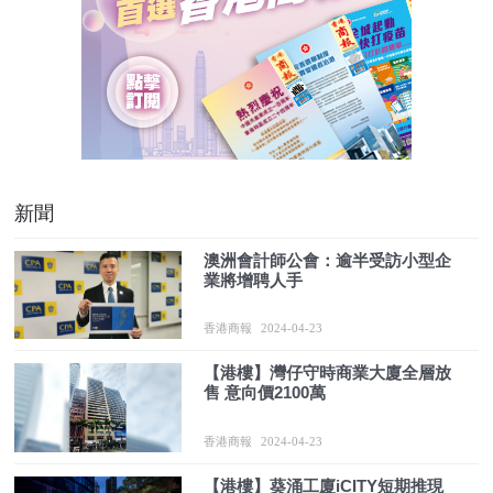
新聞
澳洲會計師公會：逾半受訪小型企
業將增聘人手
香港商報
2024-04-23
【港樓】灣仔守時商業大廈全層放
售 意向價2100萬
香港商報
2024-04-23
【港樓】葵涌工廈iCITY短期推現