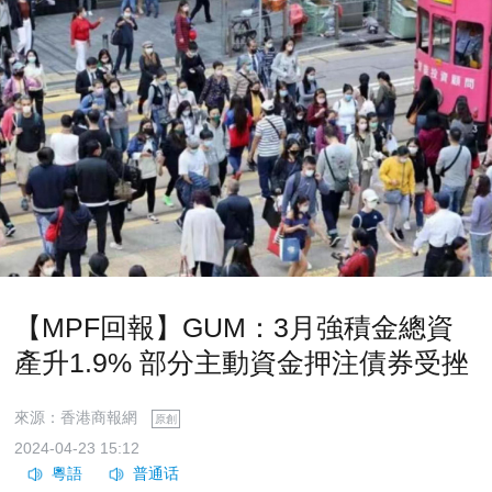
【MPF回報】GUM：3月強積金總資
產升1.9% 部分主動資金押注債券受挫
來源：香港商報網
原創
2024-04-23 15:12