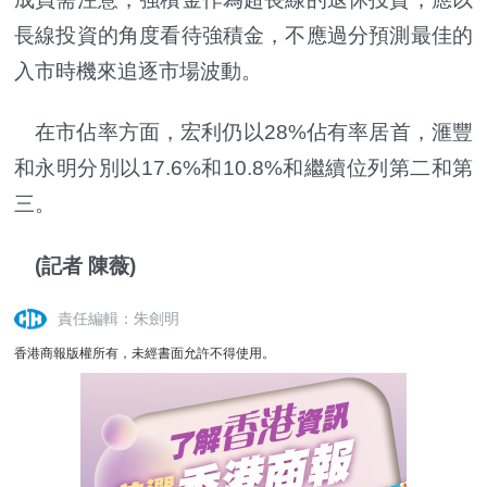
長線投資的角度看待強積金，不應過分預測最佳的
入市時機來追逐市場波動。
在市佔率方面，宏利仍以28%佔有率居首，滙豐
和永明分別以17.6%和10.8%和繼續位列第二和第
三。
(記者 陳薇)
責任編輯：朱劍明
香港商報版權所有，未經書面允許不得使用。