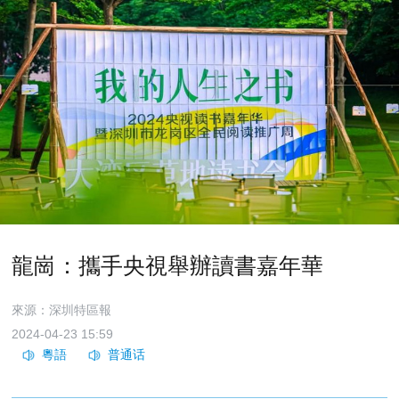
龍崗：攜手央視舉辦讀書嘉年華
來源：深圳特區報
2024-04-23 15:59