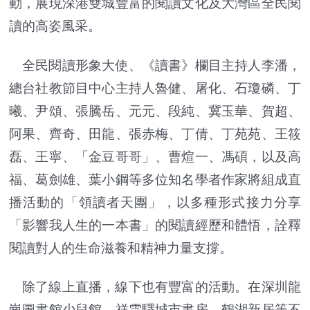
動，展現深港雙城豐富的閱讀文化及大灣區全民閱
讀的高姿風采。
全民閱讀形象大使、《讀書》欄目主持人李潘，
總台社教節目中心主持人魯健、屠化、石瓊磷、丁
曦、尹頌、張騰岳、元元、段純、冀玉華、賀超、
阿果、齊奇、田龍、張赤梅、丁倩、丁苑苑、王筱
磊、王寧、「金豆哥哥」、曹煊一、馮碩，以及高
福、葛劍雄、葉小鋼等多位知名學者作家將組成直
播活動的「領讀者天團」，以多種形式接力分享
「影響我人生的一本書」的閱讀經歷和體悟，詮釋
閱讀對人的生命滋養和精神力量支撐。
除了線上直播，線下也有豐富的活動。在深圳龍
崗圖書館少兒館、祥雲驛城市書房、鶴湖新居等不