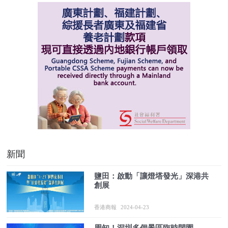
新聞
鹽田：啟動「讓燈塔發光」深港共
創展
香港商報
2024-04-23
周知！深圳多個景區臨時閉園