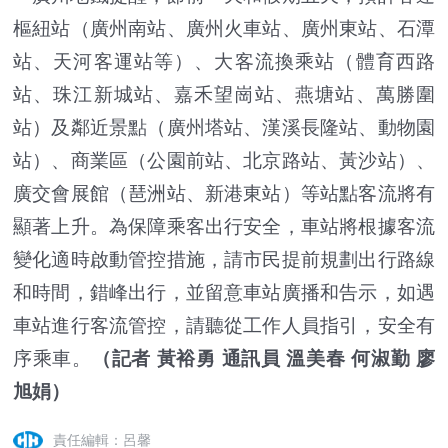
樞紐站（廣州南站、廣州火車站、廣州東站、石潭
站、天河客運站等）、大客流換乘站（體育西路
站、珠江新城站、嘉禾望崗站、燕塘站、萬勝圍
站）及鄰近景點（廣州塔站、漢溪長隆站、動物園
站）、商業區（公園前站、北京路站、黃沙站）、
廣交會展館（琶洲站、新港東站）等站點客流將有
顯著上升。為保障乘客出行安全，車站將根據客流
變化適時啟動管控措施，請市民提前規劃出行路線
和時間，錯峰出行，並留意車站廣播和告示，如遇
車站進行客流管控，請聽從工作人員指引，安全有
序乘車。
（記者 黃裕勇 通訊員 溫美春 何淑勤 廖
旭娟）
責任編輯：呂馨