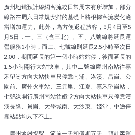
廣州地鐵預計線網客流較日常周末有所增加，部分
線路在周六日常規安排的基礎上將根據客流變化適
當增加運力。此外，為方便返程旅客，5月4日至5
月5日，一、三（含三北）、五、八號線將延長運
營服務1小時，而二、七號線則延長2.5小時至次日
2:00，期間延長的第一個小時站站停，後面延長的
1.5小時開行大站快車，其中二號線廣州南站往嘉
禾望崗方向大站快車只停靠南浦、洛溪、昌崗、公
園前、廣州火車站、三元里、江夏、嘉禾望崗站，
七號線開行廣州南站往姬堂方向大站快車只停靠漢
溪長隆、員崗、大學城南、大沙東、姬堂，中途停
靠站點均只下不上。
廣州地鐵提醒，節前一天和假期五天，預計客運