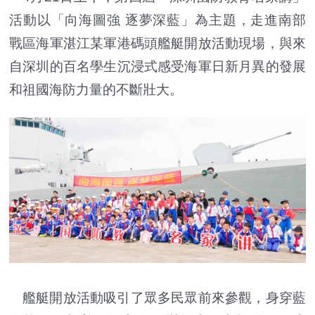
活動以「向海圖強 逐夢深藍」為主題，走進南部
戰區海軍湛江某軍港碼頭艦艇開放活動現場，與來
自深圳的百名學生沉浸式感受海軍日新月異的發展
和祖國海防力量的不斷壯大。
艦艇開放活動吸引了眾多民眾前來參觀，身穿藍