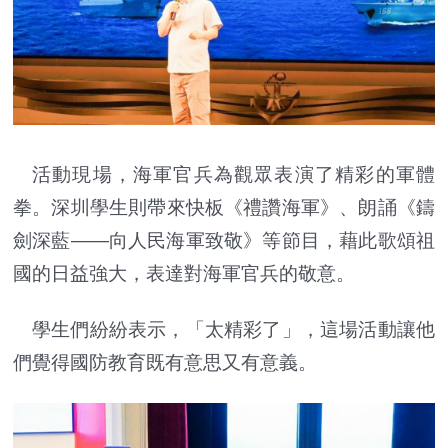
活動現場，海軍官兵為觀眾表演了精彩的軍體
拳。深圳學生則帶來快板《禮讚海軍》、朗誦《鑄
劍深藍——向人民海軍致敬》等節目，藉此歌頌祖
國的日益強大，表達對海軍官兵的敬意。
學生們紛紛表示，「太精彩了」，這場活動讓他
們覺得國防教育既有意思又有意義。