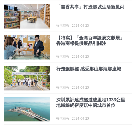
「書香共享」打造鵬城生活新風尚
香港商報
2024-04-23
【特寫】「金庸百年誕辰文獻展」
香港商報提供展品引關注
香港商報
2024-04-23
行走鯤鵬徑 感受那山那海那座城
香港商報
2024-04-23
深圳累計建成隧道總里程1333公里
地鐵線網密度居中國城市首位
香港商報
2024-04-23