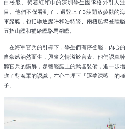
白校服、繫着紅領巾的深圳學生團隊格外引人注
目。他們不僅看到了，還登上了3艘開放參觀的海
軍艦艇，包括驅逐艦呼和浩特艦、兩棲船塢登陸艦
五指山艦和補給艦駱馬湖艦。
在海軍官兵的引導下，學生們有序登艦，內心的
自豪感油然而生，興奮之情溢於言表。他們認真聆
聽官兵的講解，參觀艦艇上的武器裝備，進一步增
進了對海軍的認識，在心中埋下「逐夢深藍」的種
子。