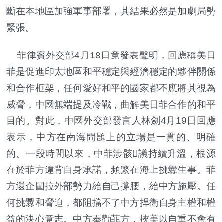
斷在本地區加強軍事部署，其結果必然是加劇局勢
緊張。
菲律賓外交部4月18日竟發表聲明，回應稱美日
菲是促進印太地區和平穩定與經濟穩定的夥伴關係
和合作框架，任何愛好和平的國家都不應將其視為
威脅，中國無端提及冷戰，曲解美日菲合作的和平
目的。對此，中國外交部發言人林劍4月19日回應
表示，中方在南海問題上的立場是一貫的、明確
的。一段時間以來，中菲涉骸議持續升溫，根源
在於菲方違背自身承諾，頻繁在海上挑釁生事。菲
方還企圖拉外部勢力給自己撐腰，給中方施壓。任
何挑釁和脅迫，都阻擋不了中方捍衛自身主權和權
益的決心意志。中方奉勸菲方，挾美以自重不會有