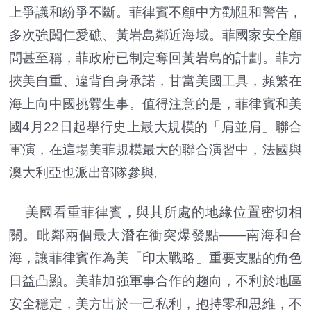
上爭議和紛爭不斷。菲律賓不顧中方勸阻和警告，
多次強闖仁愛礁、黃岩島鄰近海域。菲國家安全顧
問甚至稱，菲政府已制定奪回黃岩島的計劃。菲方
挾美自重、違背自身承諾，甘當美國工具，頻繁在
海上向中國挑釁生事。值得注意的是，菲律賓和美
國4月22日起舉行史上最大規模的「肩並肩」聯合
軍演，在這場美菲規模最大的聯合演習中，法國與
澳大利亞也派出部隊參與。
美國看重菲律賓，與其所處的地緣位置密切相
關。毗鄰兩個最大潛在衝突爆發點——南海和台
海，讓菲律賓作為美「印太戰略」重要支點的角色
日益凸顯。美菲加強軍事合作的趨向，不利於地區
安全穩定，美方出於一己私利，抱持零和思維，不