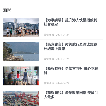
新聞
【港事講場】提升港人快樂指數利
社會穩定
香港商報
2024-04-24
【民意建言】改善航行及游泳規範
杜絕海上隱患
香港商報
2024-04-24
【商報時評】走塑方向對 齊心克難
關
香港商報
2024-04-24
【商報圖說】產業政策回潮 美國引
入最多