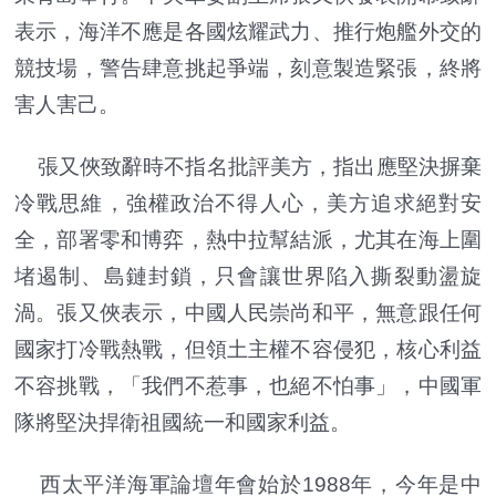
表示，海洋不應是各國炫耀武力、推行炮艦外交的
競技場，警告肆意挑起爭端，刻意製造緊張，終將
害人害己。
張又俠致辭時不指名批評美方，指出應堅決摒棄
冷戰思維，強權政治不得人心，美方追求絕對安
全，部署零和博弈，熱中拉幫結派，尤其在海上圍
堵遏制、島鏈封鎖，只會讓世界陷入撕裂動盪旋
渦。張又俠表示，中國人民崇尚和平，無意跟任何
國家打冷戰熱戰，但領土主權不容侵犯，核心利益
不容挑戰，「我們不惹事，也絕不怕事」，中國軍
隊將堅決捍衛祖國統一和國家利益。
西太平洋海軍論壇年會始於1988年，今年是中