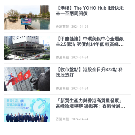
【港樓】The YOHO Hub II最快未
來一至兩周開價
香港商報
2024-04-24
【甲廈蝕讓】中環美銀中心全層銀
主2.5億沽 呎價創14年低 較高峰貶
60%
香港商報
2024-04-24
【收市盤點】港股全日升372點 科
技股造好
香港商報
2024-04-24
「新質生產力與香港高質量發展」
高峰論壇舉辦 梁振英：香港發展需
要內地
香港商報
2024-04-24