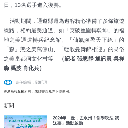
日，13名選手進入復賽。
活動期間，通道縣還為遊客精心準備了多條旅遊
線路，相約最美通道。如「突破重圍轉乾坤」的福
地之美通道轉兵紀念館、「仙氣頻盈天下絕」的
「森」態之美萬佛山、「輕歌曼舞醉相迎」的民俗
之美皇都侗文化村等。
（記者 張思靜 通訊員 吳祥
淼 禹波 肖化兵）
責任編輯：郭昕玥
香港商報版權所有，未經書面允許不得使用。
新聞
2024年「走，去永州！你學稅法·我
送票」活動啟動