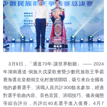
3月9日，「通道70年·讓世界動聽」 —— 2024
年湖南通道·侗族大戊梁歌會暨少數民族歌王爭霸
賽海選在皇都侗文化村激情開唱，吸引來自全國各
地的參賽選手、演職人員共計300餘名參加，經過
對選手歌曲內容、音色音質、演唱技巧、儀表儀態
等綜合評分，共評出40名選手進入復賽。4月7