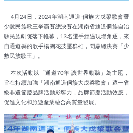
4月24日，2024年湖南通道·侗族大戊梁歌會暨
少數民族歌王爭霸賽總決賽在湖南省通道侗族自治
縣民族劇院落下帷幕，13名選手經過現場角逐，來
自通道縣的歌手楊團花技壓群雄，問鼎總決賽「少
數民族歌王」。
本次活動以「通道70年·讓世界動聽」為主題，
旨在持續加強「湖南通道侗族大戊梁歌會」這一省
級非遺節慶品牌活動影響力，品牌節慶活動效應，
促進文化和旅遊產業融合高質量發展。