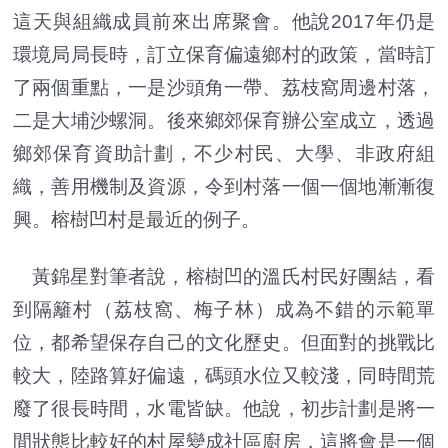
這天與組織成員前來出席聚會。他說2017年仍是
環境局局長時，訂立保育偏遠鄉村的政策，當時訂
了兩個重點，一是沙頭角一帶、荔枝窩周邊村落，
二是大埔沙螺洞。後來鄉郊保育辦公室成立，透過
鄉郊保育資助計劃，不少村民、大學、非政府組
織，善用機制及資源，令到村落一個一個地漸漸復
興。榕樹凹村是最近的例子。
黃錦星對筆者說，榕樹凹的溫氏村民好團結，看
到隔籬村（荔枝窩、梅子林）成為不錯的示範單
位，都希望保存自己的文化歷史。但面對的挑戰比
較大，陸路算好偏遠，碼頭水位又較淺，同時間荒
廢了很長時間，水電皆缺。他說，初步計劃是將一
間狀態比較好的村屋變成社區廚房，這將會是一個