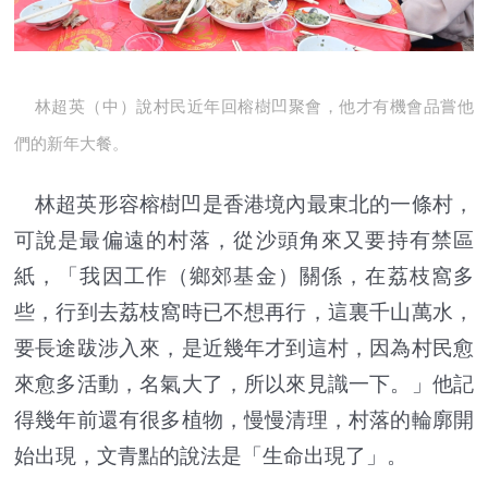
林超英（中）說村民近年回榕樹凹聚會，他才有機會品嘗他
們的新年大餐。
林超英形容榕樹凹是香港境內最東北的一條村，
可說是最偏遠的村落，從沙頭角來又要持有禁區
紙，「我因工作（鄉郊基金）關係，在荔枝窩多
些，行到去荔枝窩時已不想再行，這裏千山萬水，
要長途跋涉入來，是近幾年才到這村，因為村民愈
來愈多活動，名氣大了，所以來見識一下。」他記
得幾年前還有很多植物，慢慢清理，村落的輪廓開
始出現，文青點的說法是「生命出現了」。