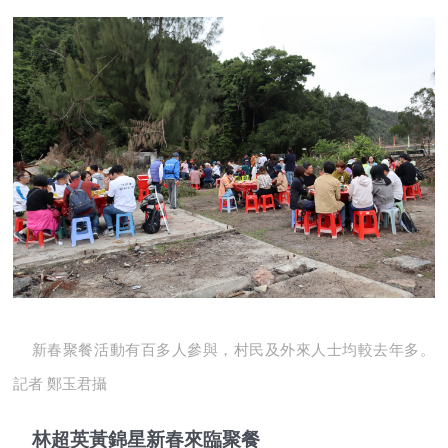
新春聚餐活動有百多人參與，村民及外來人士均較去年多。
記者 鄭玉君攝
林超英黃錦星新春來臨聚餐