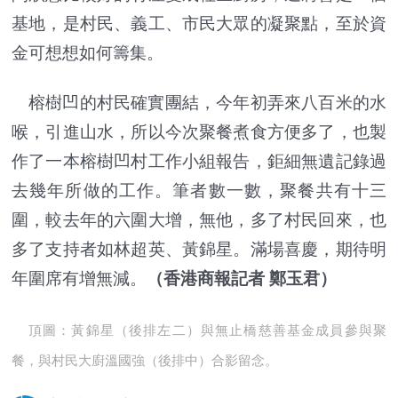
基地，是村民、義工、市民大眾的凝聚點，至於資
金可想想如何籌集。
榕樹凹的村民確實團結，今年初弄來八百米的水
喉，引進山水，所以今次聚餐煮食方便多了，也製
作了一本榕樹凹村工作小組報告，鉅細無遺記錄過
去幾年所做的工作。筆者數一數，聚餐共有十三
圍，較去年的六圍大增，無他，多了村民回來，也
多了支持者如林超英、黃錦星。滿場喜慶，期待明
年圍席有增無減。
（
香港商報記者 鄭玉君
）
頂圖：黃錦星（後排左二）與無止橋慈善基金成員參與聚
餐，與村民大廚溫國強（後排中）合影留念。