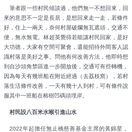
筆者跟一些村民傾談過，他們無一不想回來，回
來的意思不一定是長居，是想回來走一走，若條件
好，住上一兩天，奈何村屋破爛無瓦遮頭，交通不
便，無水無電。林超英覺得若能讓村民回家，是好
大功德，大家有空間可聚會，還能招待外間客人認
識村落是美好之事。問他有何改善方法，他即時想
到自沙頭角禁區進一步開放後，交通可有些轉機，
因為每天有幾班船在附近經過（去荔枝窩），若村
落生活條件改善，一天有幾十人到村，可有條件說
服其中一班船在榕樹凹碼頭埋岸。
村民設八百米水喉引進山水
2022年起擔任無止橋慈善基金主席的黃錦星，