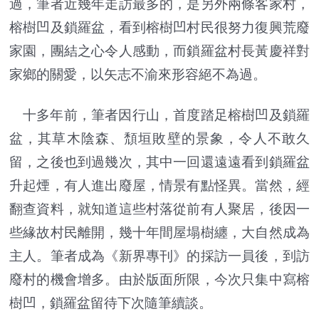
過，筆者近幾年走訪最多的，是另外兩條客家村，
榕樹凹及鎖羅盆，看到榕樹凹村民很努力復興荒廢
家園，團結之心令人感動，而鎖羅盆村長黃慶祥對
家鄉的關愛，以矢志不渝來形容絕不為過。
十多年前，筆者因行山，首度踏足榕樹凹及鎖羅
盆，其草木陰森、頹垣敗壁的景象，令人不敢久
留，之後也到過幾次，其中一回還遠遠看到鎖羅盆
升起煙，有人進出廢屋，情景有點怪異。當然，經
翻查資料，就知道這些村落從前有人聚居，後因一
些緣故村民離開，幾十年間屋塌樹纏，大自然成為
主人。筆者成為《新界專刊》的採訪一員後，到訪
廢村的機會增多。由於版面所限，今次只集中寫榕
樹凹，鎖羅盆留待下次隨筆續談。