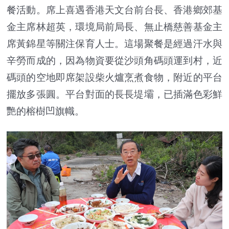
餐活動。席上喜遇香港天文台前台長、香港鄉郊基
金主席林超英，環境局前局長、無止橋慈善基金主
席黃錦星等關注保育人士。這場聚餐是經過汗水與
辛勞而成的，因為物資要從沙頭角碼頭運到村，近
碼頭的空地即席架設柴火爐烹煮食物，附近的平台
擺放多張圓。平台對面的長長堤壩，已插滿色彩鮮
艷的榕樹凹旗幟。