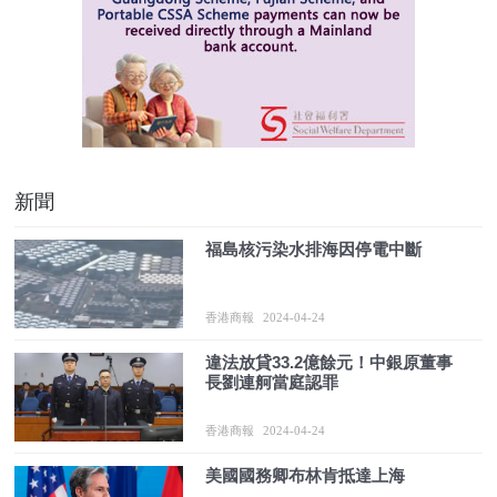
新聞
福島核污染水排海因停電中斷
香港商報
2024-04-24
違法放貸33.2億餘元！中銀原董事
長劉連舸當庭認罪
香港商報
2024-04-24
美國國務卿布林肯抵達上海