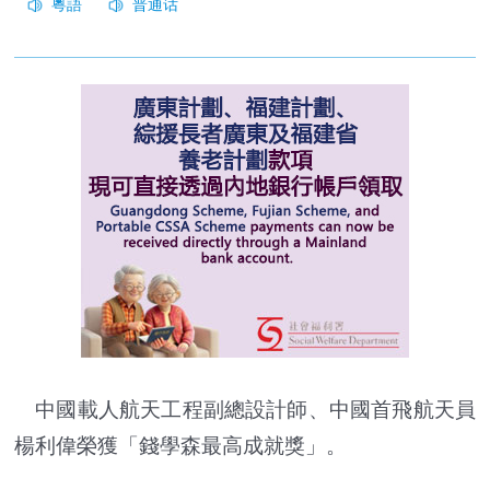
中國載人航天工程副總設計師、中國首飛航天員
楊利偉榮獲「錢學森最高成就獎」。