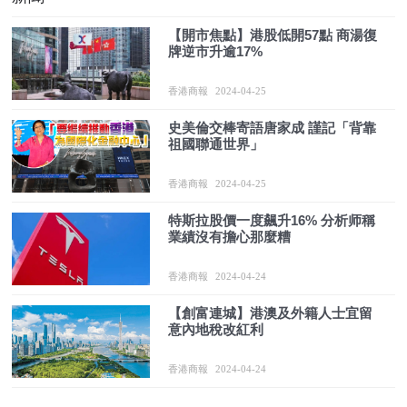
【開市焦點】港股低開57點 商湯復
牌逆市升逾17%
香港商報
2024-04-25
史美倫交棒寄語唐家成 謹記「背靠
祖國聯通世界」
香港商報
2024-04-25
特斯拉股價一度飆升16% 分析师稱
業績沒有擔心那麼糟
香港商報
2024-04-24
【創富連城】港澳及外籍人士宜留
意內地稅改紅利
香港商報
2024-04-24