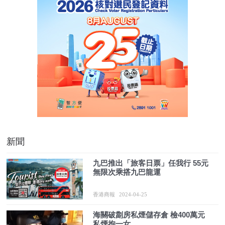
新聞
九巴推出「旅客日票」任我行 55元
無限次乘搭九巴龍運
香港商報
2024-04-25
海關破劏房私煙儲存倉 檢400萬元
私煙拘一女