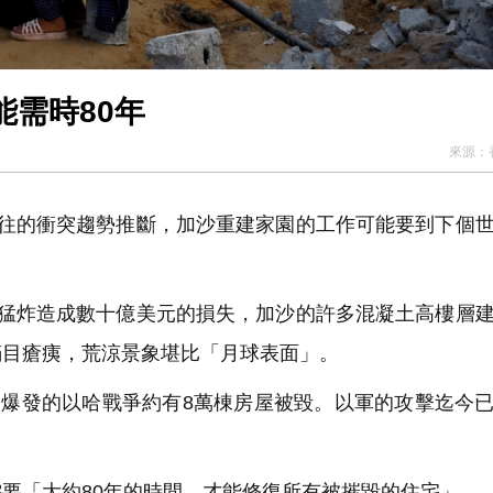
需時80年
來源：
往的衝突趨勢推斷，加沙重建家園的工作可能要到下個
猛炸造成數十億美元的損失，加沙的許多混凝土高樓層
滿目瘡痍，荒涼景象堪比「月球表面」。
日爆發的以哈戰爭約有8萬棟房屋被毀。以軍的攻擊迄今
要「大約80年的時間，才能修復所有被摧毀的住宅」。