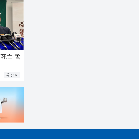
死亡 警
分享