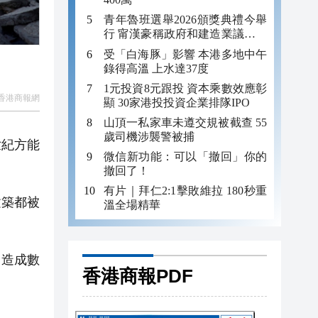
青年魯班選舉2026頒獎典禮今舉
行 甯漢豪稱政府和建造業議會做
好培訓工作
受「白海豚」影響 本港多地中午
錄得高溫 上水達37度
1元投資8元跟投 資本乘數效應彰
香港商報網
顯 30家港投投資企業排隊IPO
山頂一私家車未遵交規被截查 55
歲司機涉襲警被捕
世紀方能
微信新功能：可以「撤回」你的
撤回了！
有片｜拜仁2:1擊敗維拉 180秒重
建築都被
溫全場精華
已造成數
香港商報PDF