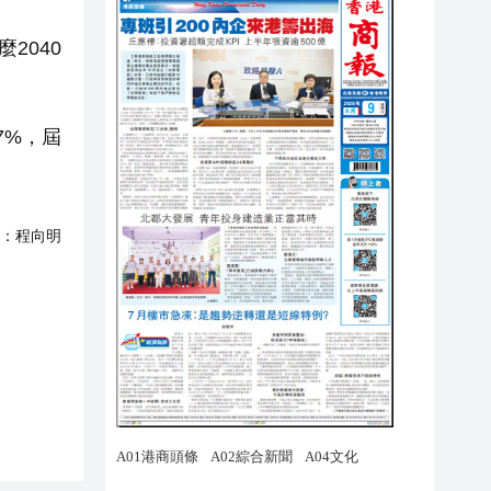
2040
7%，屆
：
程向明