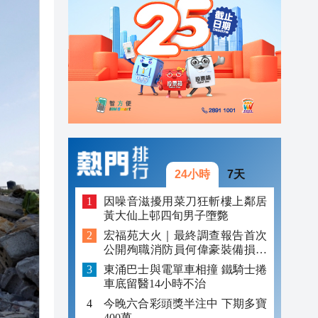
23:27
23:13
23:06
23:05
24小時
7天
因噪音滋擾用菜刀狂斬樓上鄰居
黃大仙上邨四旬男子墮斃
宏福苑大火｜最終調查報告首次
公開殉職消防員何偉豪裝備損毀
照片
東涌巴士與電單車相撞 鐵騎士捲
車底留醫14小時不治
今晚六合彩頭獎半注中 下期多寶
400萬