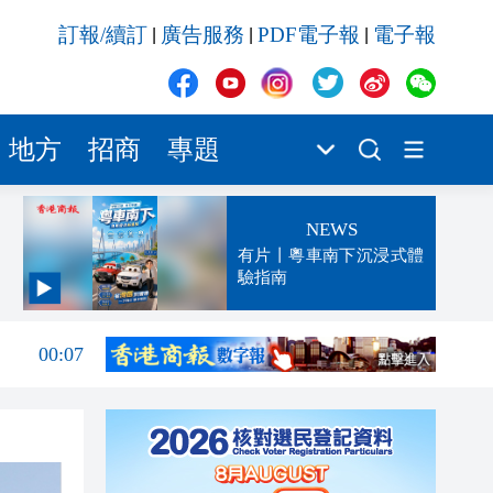
訂報/續訂
廣告服務
PDF電子報
電子報
|
|
|
地方
招商
專題
NEWS
有片丨粵車南下沉浸式體
驗指南
00:13
00:07
23:52
23:32