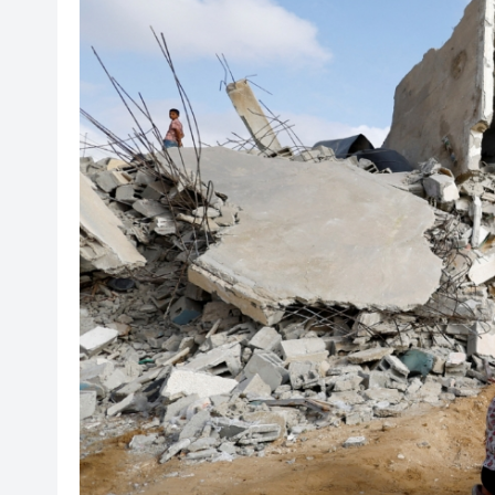
有片丨星爺媽咪現身《功夫女足
有片丨迪麗熱巴驚喜現身香港 高
超萬名「嘗鮮客」赴河源萬綠湖
央媒省媒灣區媒體採風團走進