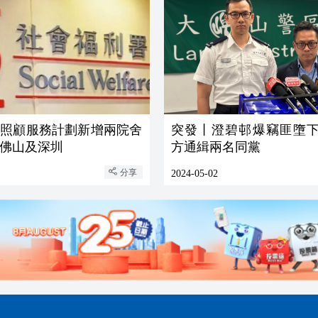
舍照顧服務計劃新增兩院舍
突發丨澄碧邨爆竊匪墮下
佛山及深圳
方通緝兩名同黨
分享
2024-05-02