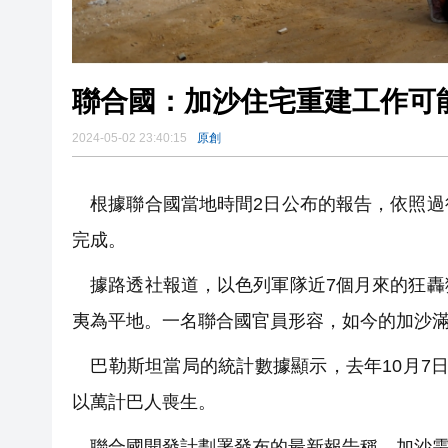
聯合國：加沙住宅重建工作可能
2024-05-02 23:40:15
原創
根據聯合國當地時間2日公布的報告，依照過
完成。
據路透社報道，以色列軍隊近7個月來的狂轟
夷為平地。一名聯合國官員形容，如今的加沙
巴勒斯坦當局的統計數據顯示，去年10月7
以萬計巴人喪生。
聯合國開發計劃署發布的最新報告稱，加沙需