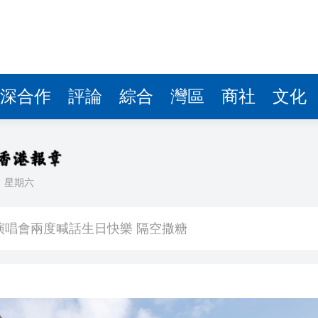
深合作
評論
綜合
灣區
商社
文化
日
星期六
 星爺眾主演驚喜現身 氣氛熱烈
演唱會兩度喊話生日快樂 隔空撒糖
中國共產黨成立105周年名家作品展」觀展活動
其對中日關係處理不當