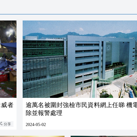
示威者
逾萬名被圍封強檢市民資料網上任睇 機
除並報警處理
分享
2024-05-02