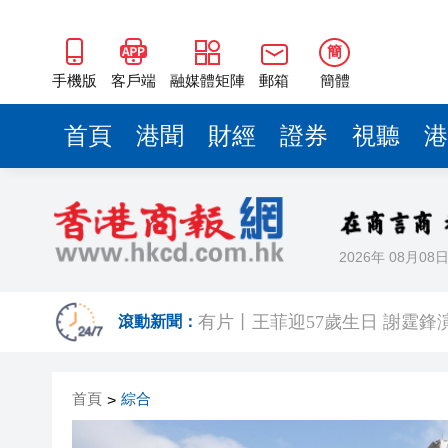
簡
手機版
客戶端
融媒體矩陣
郵箱
簡體
首頁
港聞
財經
證券
視聽
港
2026年 08月08
有片丨《功夫女足》香港首映禮
滾動新聞：
有片丨王菲迎57歲生日 謝霆鋒
港區省級政協聯誼會組織「慶祝
首頁
綜合
>
日本前首相撰文批高市早苗 指