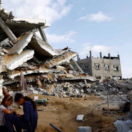
》謝票場 親切揮手力挺兒子
馬尾配白T 美麗明豔
，在湖光山色間大飽「口福+眼福」
河源