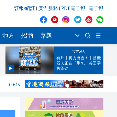
訂報/續訂
廣告服務
PDF電子報
電子報
|
|
|
地方
招商
專題
NEWS
有片丨實力出圈！中國機
器人正在「承包」英國零
售貨架
04:29
00:45
00:26
00:16
「豹
23:58