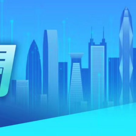
程式賬戶
品 便利灣區居民