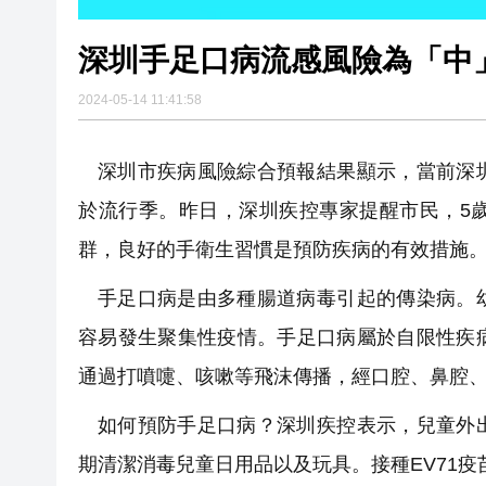
深圳手足口病流感風險為「中
2024-05-14 11:41:58
深圳市疾病風險綜合預報結果顯示，當前深
於流行季。昨日，深圳疾控專家提醒市民，5
群，良好的手衛生習慣是預防疾病的有效措施
手足口病是由多種腸道病毒引起的傳染病。
容易發生聚集性疫情。手足口病屬於自限性疾
通過打噴嚏、咳嗽等飛沫傳播，經口腔、鼻腔
如何預防手足口病？深圳疾控表示，兒童外
期清潔消毒兒童日用品以及玩具。接種EV71疫