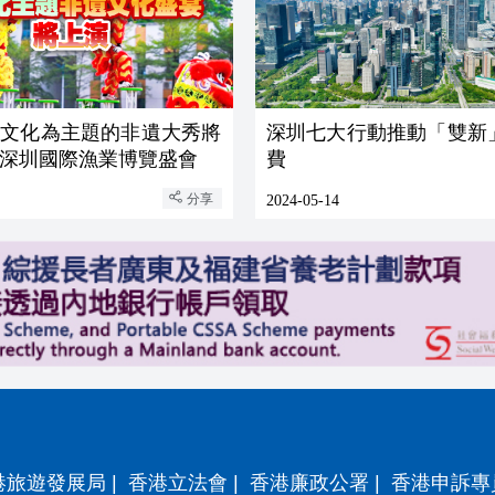
漁文化為主題的非遺大秀將
深圳七大行動推動「雙新
24深圳國際漁業博覽盛會
費
分享
2024-05-14
港旅遊發展局
|
香港立法會
|
香港廉政公署
|
香港申訴專