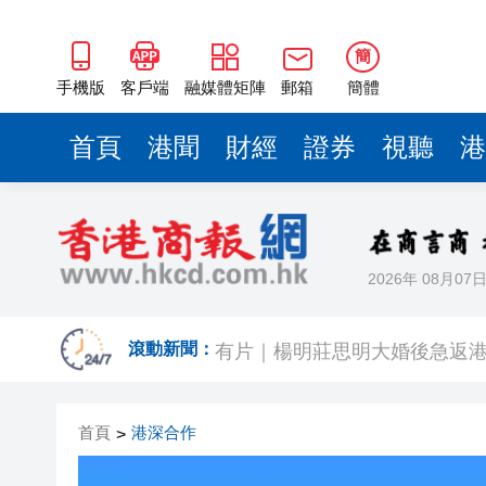
簡
手機版
客戶端
融媒體矩陣
郵箱
簡體
首頁
港聞
財經
證券
視聽
港
2026年 08月07
有片｜拜仁2:1擊
有片｜楊明莊思明大婚後急返港
滾動新聞：
羅淑佩：三場足球賽事逾12萬
首頁
港深合作
>
SK海力士斥逾3000億建兩座晶
有片丨【《愛回家》迎大結局】