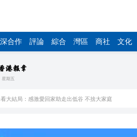
深合作
評論
綜合
灣區
商社
文化
日
星期五
敗維拉 180秒重溫全場精華
看大結局：感激愛回家助走出低谷 不捨大家庭
人入場 票尾經濟成效顯現
圓廠
銀髮男團「大四喜」：十年深厚情誼 有歡亦有淚 緬懷