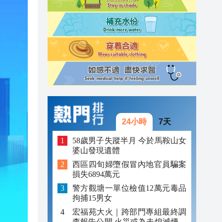
23:45
23:38
23:29
24小時
7天
58歲男子失蹤半月 今於馬鞍山女
婆山發現遺體
西區四旬婦墮假冒內地官員騙案
損失6894萬元
警方觀塘一單位檢值12萬元毒品
拘捕15男女
宏福苑大火｜跨部門專組最終調
查報告公開 火災或為未熄滅煙頭