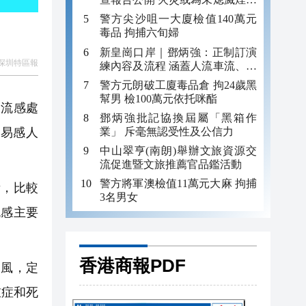
引發
警方尖沙咀一大廈檢值140萬元
毒品 拘捕六旬婦
新皇崗口岸｜鄧炳強：正制訂演
深圳特區報
練內容及流程 涵蓋人流車流、緊
急應變等
警方元朗破工廈毒品倉 拘24歲黑
幫男 檢100萬元依托咪酯
、流感處
鄧炳強批記協換屆屬「黑箱作
業」 斥毫無認受性及公信力
感易感人
中山翠亨(南朗)舉辦文旅資源交
流促進暨文旅推薦官品鑑活動
警方將軍澳檢值11萬元大麻 拘捕
所，比較
3名男女
流感主要
香港商報PDF
通風，定
重症和死