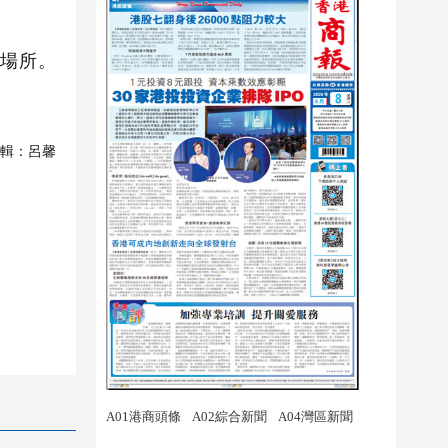
場所。
輯：
呂馨