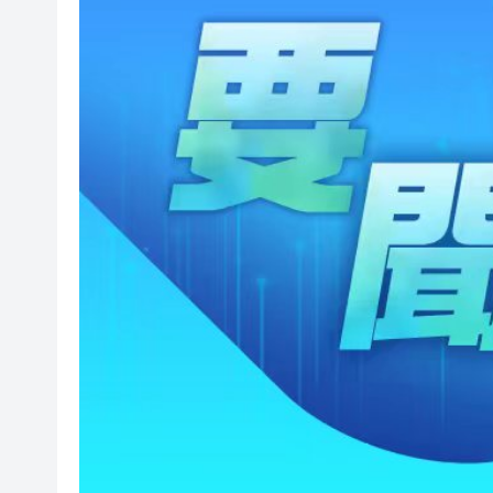
叔」黎彼得
入境處反非法勞工行動拘12人
社署籲市民提防偽冒社署通訊
李家超：鼓勵保險業開發跨境產