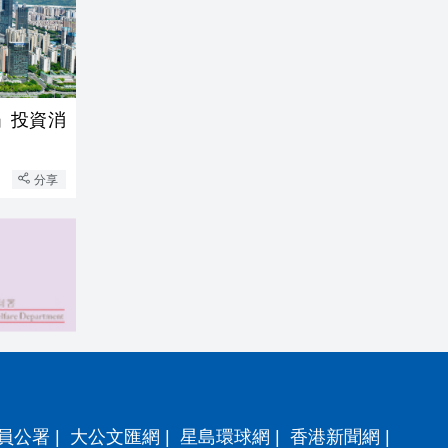
」投資消
分享
員公署
|
大公文匯網
|
星島環球網
|
香港新聞網
|