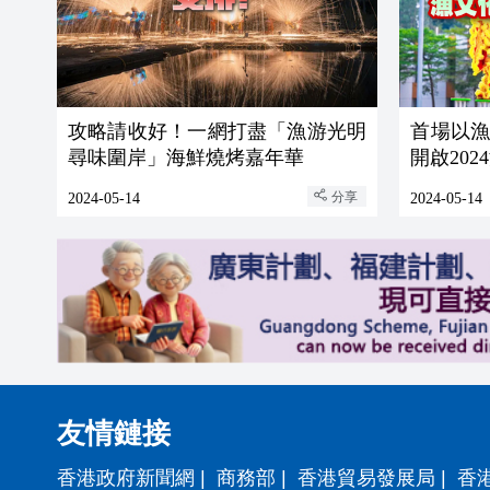
攻略請收好！一網打盡「漁游光明
首場以
尋味圍岸」海鮮燒烤嘉年華
開啟20
分享
2024-05-14
2024-05-14
友情鏈接
香港政府新聞網
|
商務部
|
香港貿易發展局
|
香