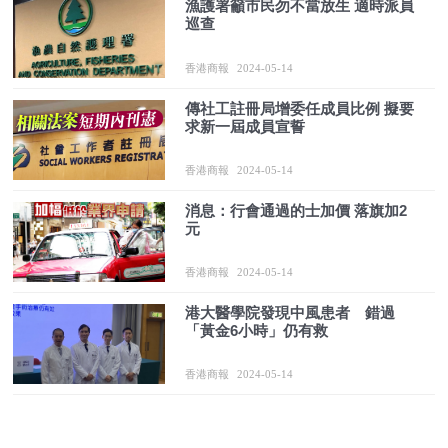
漁護署籲市民勿不當放生 適時派員
巡查
香港商報
2024-05-14
傳社工註冊局增委任成員比例 擬要
求新一屆成員宣誓
香港商報
2024-05-14
消息：行會通過的士加價 落旗加2
元
香港商報
2024-05-14
港大醫學院發現中風患者 錯過
「黃金6小時」仍有救
香港商報
2024-05-14