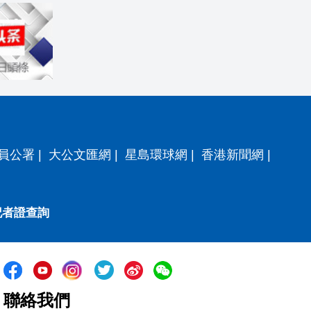
員公署
|
大公文匯網
|
星島環球網
|
香港新聞網
|
記者證查詢
聯絡我們