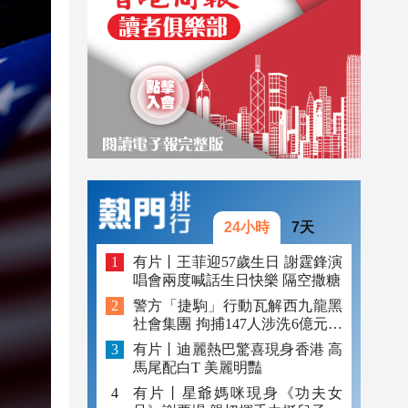
21:08
21:01
20:21
24小時
7天
有片丨王菲迎57歲生日 謝霆鋒演
唱會兩度喊話生日快樂 隔空撒糖
警方「捷駒」行動瓦解西九龍黑
社會集團 拘捕147人涉洗6億元黑
錢
有片丨迪麗熱巴驚喜現身香港 高
馬尾配白T 美麗明豔
有片丨星爺媽咪現身《功夫女