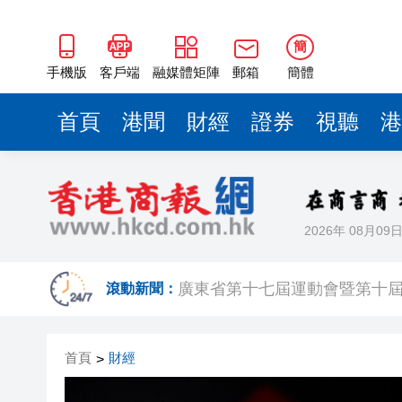
簡
手機版
客戶端
融媒體矩陣
郵箱
簡體
首頁
港聞
財經
證券
視聽
港
2026年 08月09
以色列總理拒絕「和平委員會
廣東省第十七屆運動會暨第十
滾動新聞：
徒步600公里之後 她把曠野
首頁
財經
>
有片丨港漂越住越愛港 粵語住
2026暑期檔票房破85億元！已