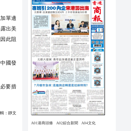
加單邊
暴露出美
能因此阻
中國發
必要措
輯：
靜文