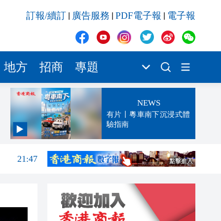
訂報/續訂
廣告服務
PDF電子報
電子報
|
|
|
地方
招商
專題
NEWS
有片丨粵車南下沉浸式體
驗指南
22:14
21:47
21:45
21:43
21:14