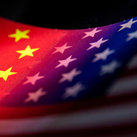
早開放越好」 將進行大量測試及演練
「APEC大會倒計時100天媒體采風活動」圓滿收官 展示深圳科創與文化硬實力
受災、6人死亡