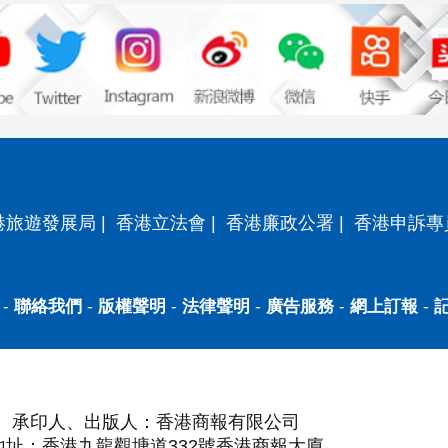
港旅遊發展局
|
香港立法會
|
香港廉政公署
|
香港申訴專
-
聯絡我們
-
版權聲明
-
法律聲明
-
廣告服務
-
網上訂報
-
承印人、出版人：香港商報有限公司
地址：香港九龍觀塘道332號香港商報大廈