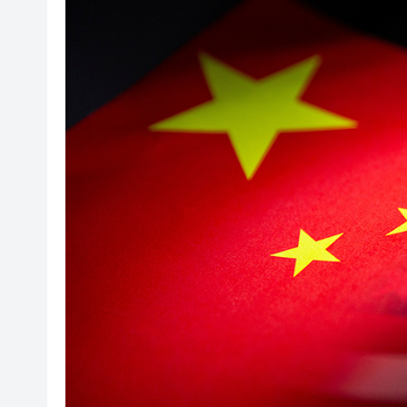
有片丨李家超：新皇崗口岸「越
極端天氣已致菲律賓逾38萬人