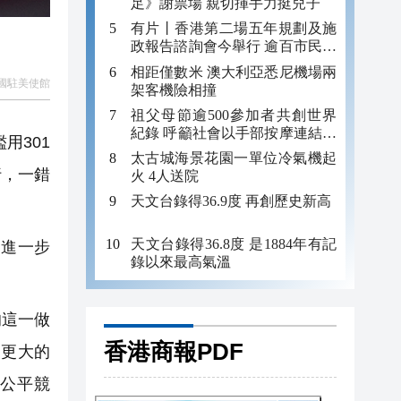
足》謝票場 親切揮手力挺兒子
有片丨香港第二場五年規劃及施
政報告諮詢會今舉行 逾百市民出
席
相距僅數米 澳大利亞悉尼機場兩
國駐美使館
架客機險相撞
祖父母節逾500參加者共創世界
紀錄 呼籲社會以手部按摩連結長
用301
者
太古城海景花園一單位冷氣機起
行，一錯
火 4人送院
天文台錄得36.9度 再創歷史新高
天文台錄得36.8度 是1884年有記
，進一步
錄以來最高氣溫
的這一做
香港商報PDF
出更大的
公平競