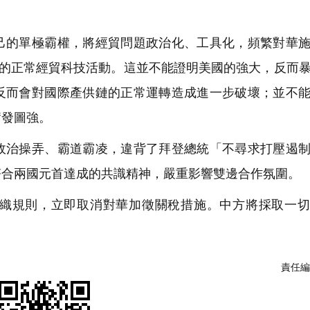
的單極霸權，將經貿問題政治化、工具化，頻繁對華施
國的正常經貿科技活動。這並不能證明美國的強大，反而
反而會對國際產供鏈的正常運轉造成進一步破壞；並不
奮發圖強。
治操弄、霸道霸凌，違背了拜登總統「不尋求打壓遏制
符合兩國元首達成的共識精神，嚴重影響雙邊合作氛圍。
織規則，立即取消對華加徵關稅措施。中方將採取一切
責任編