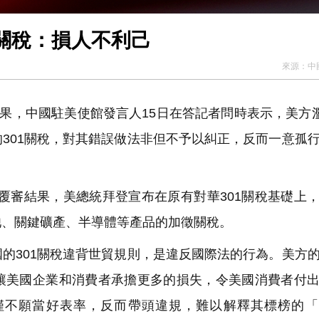
關稅：損人不利己
來源：
中
果，中國駐美使館發言人15日在答記者問時表示，美方濫
301關稅，對其錯誤做法非但不予以糾正，反而一意孤
期覆審結果，美總統拜登宣布在原有對華301關稅基礎上
池、關鍵礦產、半導體等產品的加徵關稅。
的301關稅違背世貿規則，是違反國際法的行為。美方
讓美國企業和消費者承擔更多的損失，令美國消費者付
僅不願當好表率，反而帶頭違規，難以解釋其標榜的「