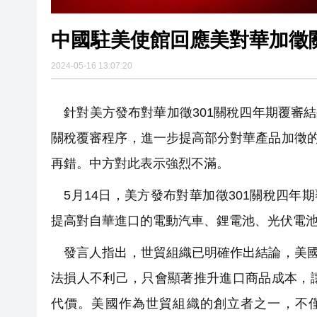
中國駐美使館回應美對華加徵
2024-05-16 13:07:20
針對美方發布對華加徵301關稅四年期覆審結
關稅覆審程序，進一步提高部分對華產品加徵的
再錯。中方對此表示強烈不滿。
5月14日，美方發布對華加徵301關稅四年
提高對自華進口的電動汽車、鋰電池、光伏電
發言人指出，世貿組織已明確作出結論，美國
法損人不利己，只會顯著推升進口商品成本，
代價。美國作為世貿組織的創立者之一，不