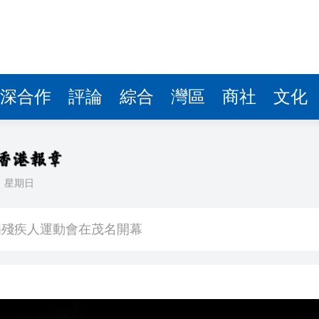
深合作
評論
綜合
灣區
商社
文化
日
星期日
」提出的加沙和平計劃
屆殘疾人運動會在茂名開幕
搬進藝術展廳：閔之舜第四次個展亮相深圳
宿最大挑戰 友善國際化最吸引
連續30天單日票房破億