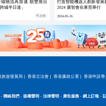
跨城物流再加速 順豐推出
打造智能機器人創新發展
跨城半日達」
2024 廣智會在東莞舉行
分享
2024-05-16
港旅遊發展局
|
香港立法會
|
香港廉政公署
|
香港申訴專
-
聯絡我們
-
版權聲明
-
法律聲明
-
廣告服務
-
網上訂報
-