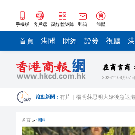
簡
手機版
客戶端
融媒體矩陣
郵箱
簡體
首頁
港聞
財經
證券
視聽
港
2026年 08月07
有片｜拜仁2:1擊
有片｜楊明莊思明大婚後急返港
滾動新聞：
羅淑佩：三場足球賽事逾12萬
首頁
灣區
>
SK海力士斥逾3000億建兩座晶
有片丨【《愛回家》迎大結局】