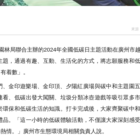
來源
園林局聯合主辦的2024年全國低碳日主題活動在廣州市
主題，通過有趣、互動、生活化的方式，將志願服務和
、有着數」。
門、金印遊樂場、金印頂、夕陽紅廣場與碳中和主題園
連看、低碳出發大闖關、垃圾分類冰壺遊戲等吸引眾多
於環保和低碳生活的知識。打卡完成後，大家齊聚碳中
禮品。「這一小時的低碳體驗活動，不僅讓大家深刻感
的熱情。」廣州市生態環境局相關負責人說。