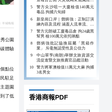
引發
警方尖沙咀一大廈檢值140萬元
毒品 拘捕六旬婦
新皇崗口岸｜鄧炳強：正制訂演
：
羊城晚報
練內容及流程 涵蓋人流車流、緊
急應變等
警方元朗破工廈毒品倉 拘24歲黑
幫男 檢100萬元依托咪酯
越秀公園
鄧炳強批記協換屆屬「黑箱作
業」 斥毫無認受性及公信力
低碳體驗
中山翠亨(南朗)舉辦文旅資源交
流促進暨文旅推薦官品鑑活動
警方將軍澳檢值11萬元大麻 拘捕
五個點位
3名男女
市民駐足
和主題園
香港商報PDF
受到了低