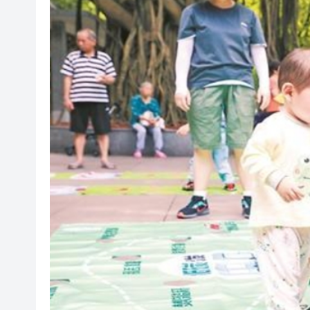
叔」黎彼得
入境處反非法勞工行動拘12人
社署籲市民提防偽冒社署通訊
李家超：鼓勵保險業開發跨境產