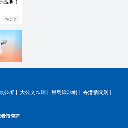
新高地！
分享
員公署
|
大公文匯網
|
星島環球網
|
香港新聞網
|
記者證查詢