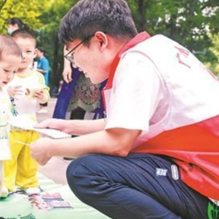
程式賬戶
品 便利灣區居民