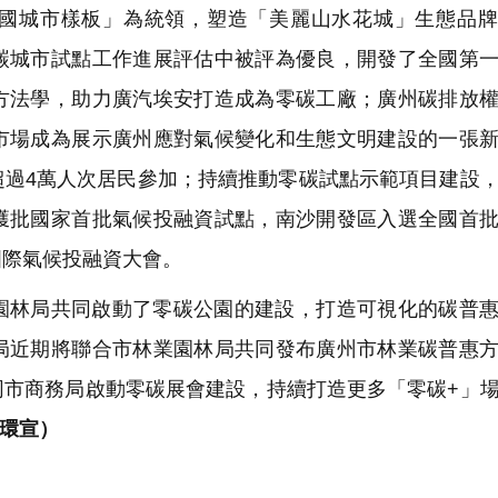
國城市樣板」為統領，塑造「美麗山水花城」生態品牌
碳城市試點工作進展評估中被評為優良，開發了全國第
方法學，助力廣汽埃安打造成為零碳工廠；廣州碳排放
市場成為展示廣州應對氣候變化和生態文明建設的一張
超過4萬人次居民參加；持續推動零碳試點示範項目建設
獲批國家首批氣候投融資試點，南沙開發區入選全國首
國際氣候投融資大會。
園林局共同啟動了零碳公園的建設，打造可視化的碳普
局近期將聯合市林業園林局共同發布廣州市林業碳普惠
同市商務局啟動零碳展會建設，持續打造更多「零碳+」
穗環宣）