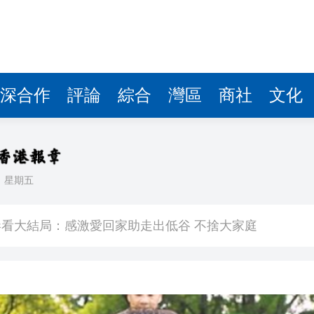
深合作
評論
綜合
灣區
商社
文化
日
星期五
敗維拉 180秒重溫全場精華
看大結局：感激愛回家助走出低谷 不捨大家庭
人入場 票尾經濟成效顯現
圓廠
銀髮男團「大四喜」：十年深厚情誼 有歡亦有淚 緬懷