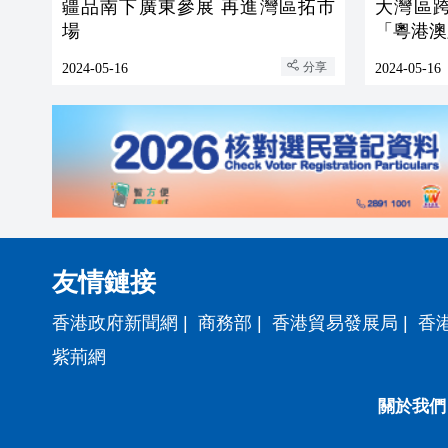
疆品南下廣東參展 再進灣區拓市
大灣區
場
「粵港澳
分享
2024-05-16
2024-05-16
友情鏈接
香港政府新聞網
|
商務部
|
香港貿易發展局
|
香
紫荊網
關於我們