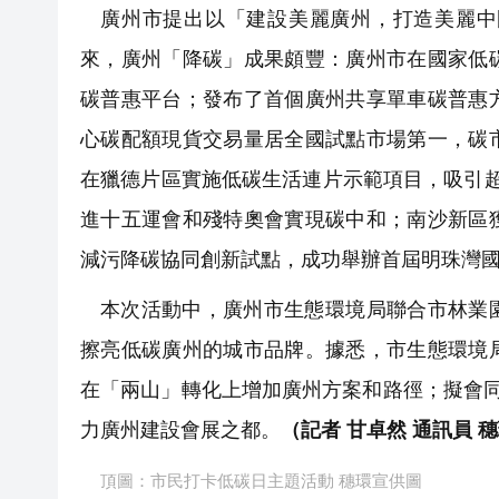
廣州市提出以「建設美麗廣州，打造美麗中
來，廣州「降碳」成果頗豐：廣州市在國家低
碳普惠平台；發布了首個廣州共享單車碳普惠
心碳配額現貨交易量居全國試點市場第一，碳
在獵德片區實施低碳生活連片示範項目，吸引
進十五運會和殘特奧會實現碳中和；南沙新區
減污降碳協同創新試點，成功舉辦首屆明珠灣
本次活動中，廣州市生態環境局聯合市林業
擦亮低碳廣州的城市品牌。據悉，市生態環境
在「兩山」轉化上增加廣州方案和路徑；擬會
力廣州建設會展之都。
（記者 甘卓然 通訊員 
頂圖：市民打卡低碳日主題活動 穗環宣供圖