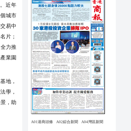
。近年
一個城市
權交易中
新名片；
，全力推
批產業園
惠基地，
方法學，
場景，助