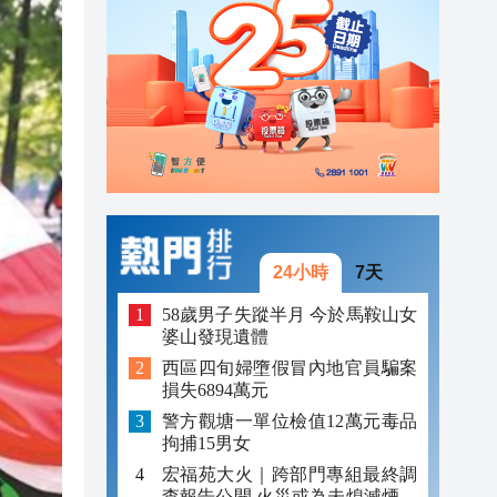
23:45
23:38
23:29
24小時
7天
58歲男子失蹤半月 今於馬鞍山女
婆山發現遺體
西區四旬婦墮假冒內地官員騙案
損失6894萬元
警方觀塘一單位檢值12萬元毒品
拘捕15男女
宏福苑大火｜跨部門專組最終調
查報告公開 火災或為未熄滅煙頭