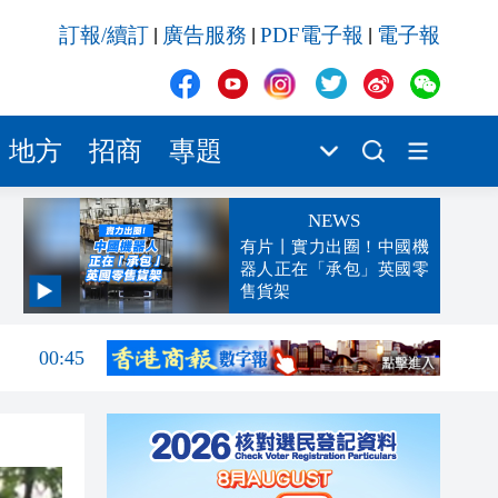
訂報/續訂
廣告服務
PDF電子報
電子報
|
|
|
地方
招商
專題
NEWS
有片丨實力出圈！中國機
器人正在「承包」英國零
售貨架
04:29
00:45
00:26
00:16
「豹
23:58