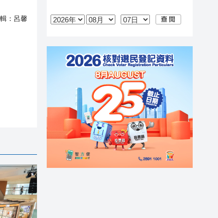
輯：
呂馨