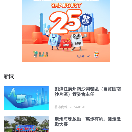
新聞
劉煒任廣州南沙開發區（自貿區南
沙片區）管委會主任
香港商報
2024-05-16
廣州海珠啟動「萬步有約」健走激
勵大賽