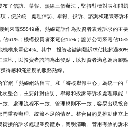
發布了信訪、舉報、熱線三個辦法，堅持對標對表和問
事項，便於統一處理信訪、舉報、投訴、諮詢和建議等訴
接到來電55549通。熱線電話作為投資者表達訴求的主
佔61%；機構投資者來電佔15%；證券公司來電佔15
他機構來電佔4%。其中，投資者諮詢類訴求佔比超過80
主陣地，以投資者諮詢為出發點，以投資者滿意為落腳
有獲得感和滿意度的服務熱線。
官網「熱線網站留言」和「審核舉報中心」為統一的「
此次整合，主要針對信訪、舉報和投訴等訴求處理職能
一致、處理流程不一致、管理規則不一致，容易出現投
部門重複辦理、統籌不足的情況。整合目的是推動建立
後銜接的訴求處理業務體系，簡明清晰、管用有效的訴