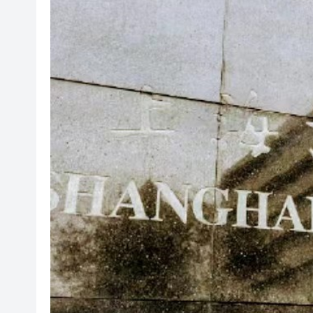
有片〡星空罕見漁火光柱 網民
【新股最前線】拿森科技上市
有片〡霍啟剛FB「當你看見可