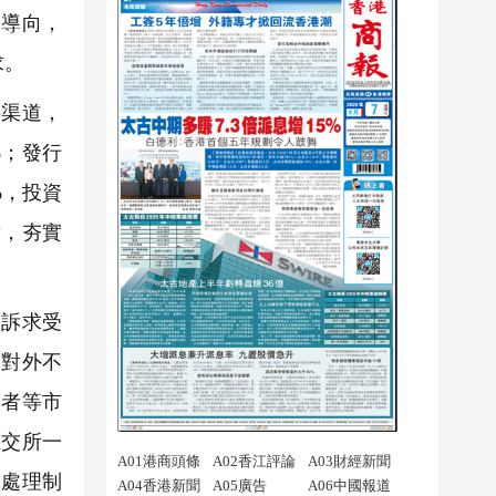
題導向，
求。
要渠道，
%；發行
%，投資
點，夯實
訴求受
「對外不
資者等市
上交所一
求處理制