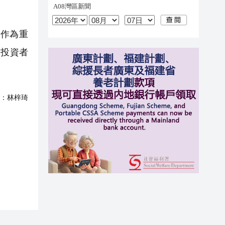
作為重
、投資者
：
林梓琦