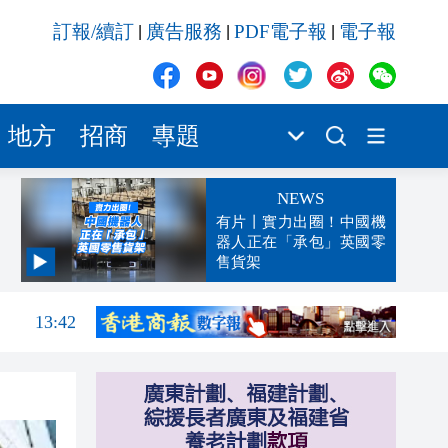
訂報/續訂
廣告服務
PDF電子報
電子報
|
|
|
地方
招商
專題
NEWS
有片丨實力出圈！中國機
器人正在「承包」英國零
售貨架
13:47
13:42
13:32
13:29
13:02