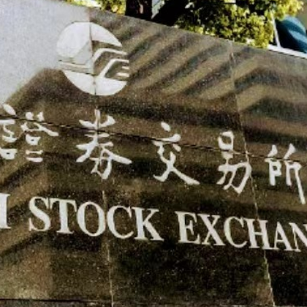
說：看見的人會幸運
首日早盤漲逾七成
以吃的毛筆」網民點贊：滿腹墨水