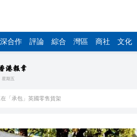
深合作
評論
綜合
灣區
商社
文化
日
星期五
入球騷
正在「承包」英國零售貨架
車及時停下
 10月1日生效
41.95億坡元 中期息47坡仙