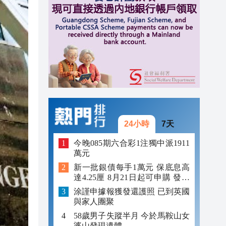
12:59
12:29
12:09
24小時
7天
今晚085期六合彩1注獨中派1911
萬元
新一批銀債每手1萬元 保底息高
達4.25厘 8月21日起可申購 發行
金額最多550億
涂謹申據報獲發還護照 已到英國
與家人團聚
58歲男子失蹤半月 今於馬鞍山女
婆山發現遺體