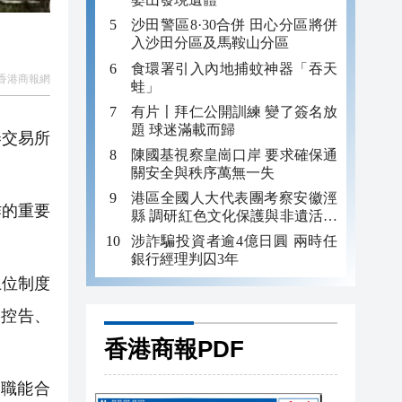
沙田警區8·30合併 田心分區將併
入沙田分區及馬鞍山分區
食環署引入內地捕蚊神器「吞天
香港商報網
蛙」
有片〡拜仁公開訓練 變了簽名放
題 球迷滿載而歸
券交易所
陳國基視察皇崗口岸 要求確保通
關安全與秩序萬無一失
港區全國人大代表團考察安徽涇
作的重要
縣 調研紅色文化保護與非遺活態
傳承
涉詐騙投資者逾4億日圓 兩時任
銀行經理判囚3年
上位制度
舉控告、
香港商報PDF
職能合