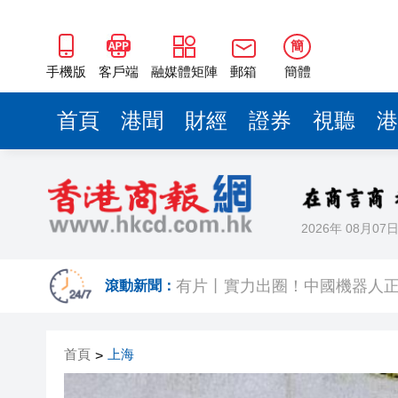
簡
手機版
客戶端
融媒體矩陣
郵箱
簡體
首頁
港聞
財經
證券
視聽
港
2026年 08月07
今晚啟德對戰 拜仁維拉可演
有片丨實力出圈！中國機器人
滾動新聞：
有片〡南亞裔小孩跑出馬路 3
首頁
上海
>
恒隆委任蔡德粦接替盧韋柏任CEO
華僑銀行上半年純利按年增13%至