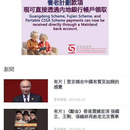
新聞
有片丨普京稱在中國有賓至如歸的
感覺
香港商報
2024-05-16
有片 | 《斷金》香港震撼首演 張國
立、王剛、張鐵林再敘老北京舊事
香港商報
2024-05-16