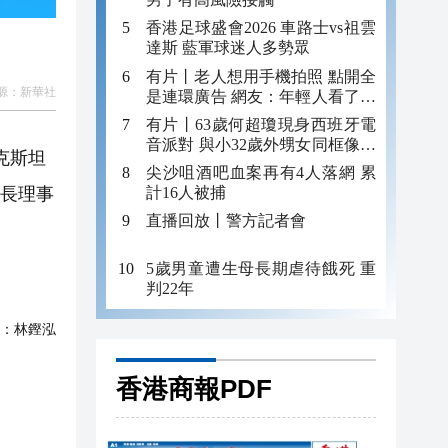
香港足球盛會2026 車路士vs祖雲
達斯 藍軍球迷人多勢眾
有片丨老人想用手機拍照 點開全
源：
新華社
是連環廣告 網友：年輕人看了都
迷糊 何況老年人
有片丨63歲何超瓊現身西班牙電
音派對 與小32歲外甥女同框像姐
克斯坦
妹
尖沙咀酒吧血案再有4人落網 累
計16人被捕
外長理事
直播回放丨警方記者會
5歲男童遭生母長期虐待餓死 重
判22年
：
林鏗泓
香港商報PDF