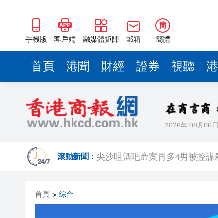
簡
手機版
客戶端
融媒體矩陣
郵箱
簡體
首頁
港聞
財經
證券
視聽
港
2026年 08月06
有片〡啟德萌爆拖地狗 網民激贊：
尖沙咀酒吧命案再多4男被控謀殺提
滾動新聞：
AI幫得越多，人為何反而更疲
首頁
綜合
>
有片丨被拐當事人披露「梅姨」
周杰倫方回應私生子傳聞：刻