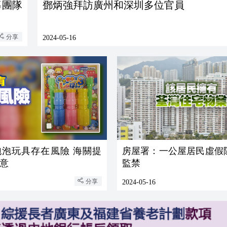
導團隊
鄧炳強拜訪廣州和深圳多位官員
分享
2024-05-16
泡泡玩具存在風險 海關提
房屋署：一公屋居民虛假
意
監禁
分享
2024-05-16