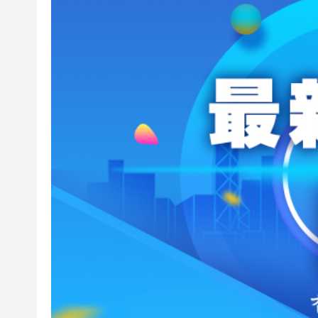
在澳門的士拾獲相機及電池據為
有片｜油麻地私家車突後退釀3
有片丨香港填詞人黎彼得離世 享