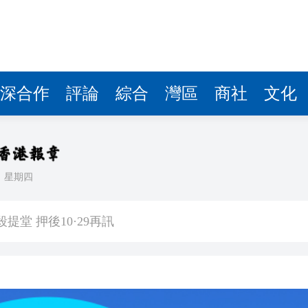
深合作
評論
綜合
灣區
商社
文化
日
星期四
搞笑又好sweet
堂 押後10·29再訊
勞？嶺南大學研究揭示人機協作的「交接難題」
本名謝家梅 二十餘年骨肉分離終迎司法進程
意影射、譁眾取寵