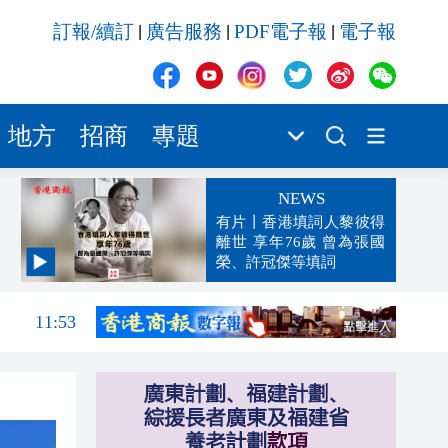
訂報/續訂
廣告服務
PDF電子報
電子報
|
|
|
地方
招商
專題
NEWS
有片丨香港填詞人黎彼得
離世 享年76歲 曾為張國
榮、許冠傑等填詞
12:00
11:53
11:45
11:35
11:21