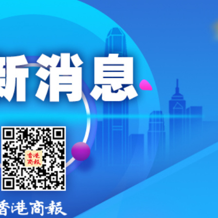
己有 港人夫婦再入境時被捕
車串燒 司機不顧而去開車逃去
年76歲 曾為張國榮、許冠傑等填詞