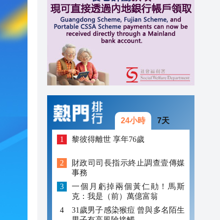
11:10
11:07
11:02
24小時
7天
黎彼得離世 享年76歲
財政司司長指示終止調查壹傳媒
事務
一個月虧掉兩個黃仁勛！馬斯
克：我是（前）萬億富翁
31歲男子感染猴痘 曾與多名陌生
男子有高風險接觸