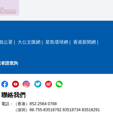
員公署
|
大公文匯網
|
星島環球網
|
香港新聞網
|
記者證查詢
聯絡我們
電話：（香港）852-2564 0768
（深圳）86-755-83518792 83518734 83518291