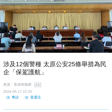
涉及12個警種 太原公安25條舉措為民
企「保駕護航」
來源：香港商報網
原創
2024-05-17 22:29