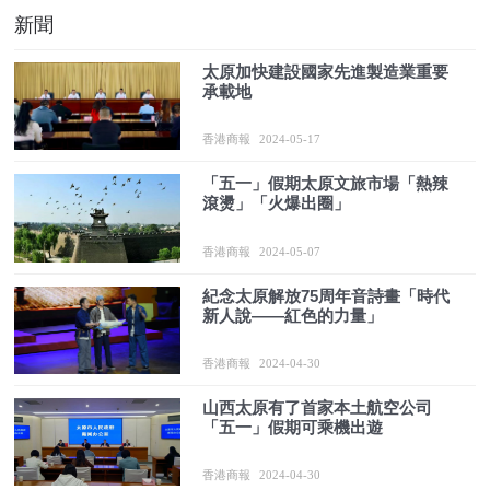
新聞
太原加快建設國家先進製造業重要
承載地
香港商報
2024-05-17
「五一」假期太原文旅市場「熱辣
滾燙」「火爆出圈」
香港商報
2024-05-07
紀念太原解放75周年音詩畫「時代
新人說——紅色的力量」
香港商報
2024-04-30
山西太原有了首家本土航空公司
「五一」假期可乘機出遊
香港商報
2024-04-30