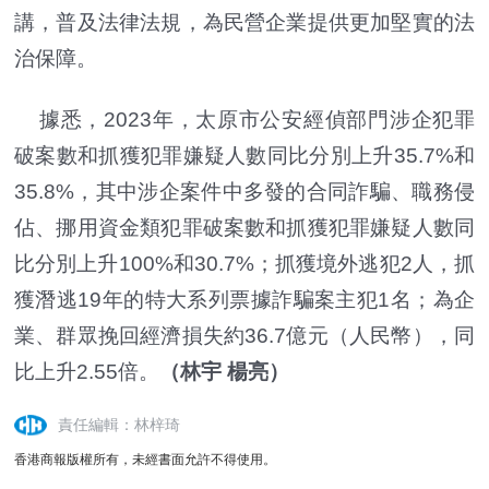
講，普及法律法規，為民營企業提供更加堅實的法
治保障。
據悉，2023年，太原市公安經偵部門涉企犯罪
破案數和抓獲犯罪嫌疑人數同比分別上升35.7%和
35.8%，其中涉企案件中多發的合同詐騙、職務侵
佔、挪用資金類犯罪破案數和抓獲犯罪嫌疑人數同
比分別上升100%和30.7%；抓獲境外逃犯2人，抓
獲潛逃19年的特大系列票據詐騙案主犯1名；為企
業、群眾挽回經濟損失約36.7億元（人民幣），同
比上升2.55倍。
（林宇 楊亮）
責任編輯：林梓琦
香港商報版權所有，未經書面允許不得使用。