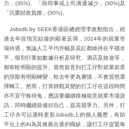
力」(35%)、「與同事或上司溝通減少」(30%)及
「沉重財政負擔」(30%)。
Jobsdb by SEEK香港區總經理李政勳指出，經
過去年疫情完結後的顯著反彈，2024年的就業市
場待遇，無論人工平均升幅及花紅都維持在平穩水
平，個別行業如數據分析及研究、酒店及旅遊等，
都有較明顯的提升。當然留意到打工仔對就業前景
的預期有明顯轉變，較去年更為審慎，不會貿然選
擇轉工。然而，打算靜觀其變的打工仔在這段時間
亦不宜守株待兔，應該要繼續積極留意就業市場資
訊，同時繼續裝備好自己，提高競爭力。另外，打
工仔亦可以適時更新Jobsdb上的個人履歷，有助
平台上的AI為其推薦合適的職缺，讓打工仔捉緊每