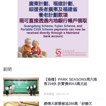
新聞
【港樓】PARK SEASONS周六推
售154伙 折實價454.6萬元起
香港商報
2024-05-21
網傳大家樂被追260萬「砂糖欠