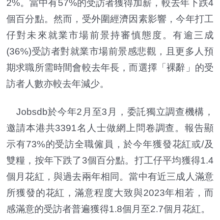
2%。當中有57%的受訪者獲得加薪，較去年下跌4
個百分點。然而，受外圍經濟因素影響，今年打工
仔對未來就業市場前景持審慎態度。有逾三成
(36%)受訪者對就業市場前景感悲觀，且更多人預
期求職所需時間會較去年長，而選擇「裸辭」的受
訪者人數亦較去年減少。
Jobsdb於今年2月至3月，委託獨立調查機構，
邀請本港共3391名人士做網上問卷調查。報告顯
示有73%的受訪全職僱員，於今年獲發花紅或/及
雙糧，按年下跌了3個百分點。打工仔平均獲得1.4
個月花紅，與過去兩年相同。當中有近三成人滿意
所獲發的花紅，滿意程度大致與2023年相若，而
感滿意的受訪者普遍獲得1.8個月至2.7個月花紅。