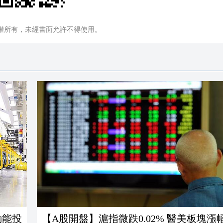
權所有，未經書面允許不得使用。
動能投
【A股開盤】滬指微跌0.02% 醫美板塊漲