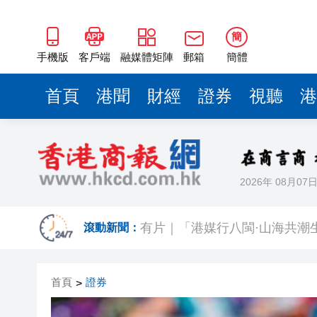
簡
手機版
客戶端
融媒體矩陣
郵箱
簡體
首頁
港聞
財經
證券
視聽
港
2026年 08月07
直播｜保安局局長鄧炳強見傳
滾動新聞：
有片｜「港媒行八閩·山海共潮
今晚啟德對戰 拜仁維拉可演
首頁
證券
>
有片丨實力出圈！中國機器人
有片｜南亞裔小孩跑出馬路 3