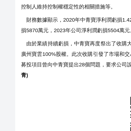
控制人維持控制權穩定性的相關措施等。
財務數據顯示，2020年中青寶淨利潤虧損1.42
損5870萬元，2023年公司淨利潤虧損5504
由於業績持續虧損，中青寶再度祭出了收購大招
廣州寶雲100%股權。此次收購引發了市場和
募投項目曾向中青寶提出28個問題，要求公司
青)