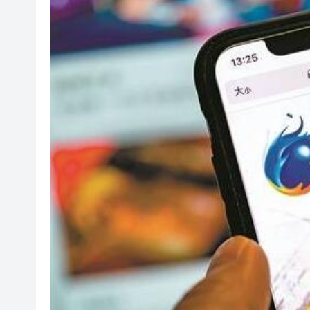
恒隆委任蔡德粦接替盧韋柏任CEO
華僑銀行上半年純利按年增13%至
有片｜香港夜空出現罕見漁火光