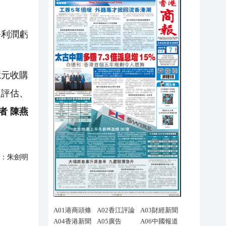
淨利潤虧
億元收購
及評估、
者 陳燕
：
朱劍明