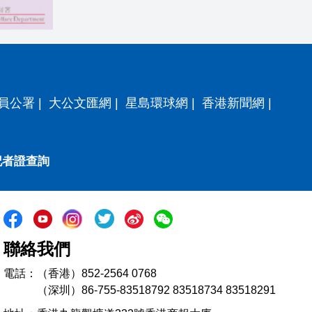
員公署
|
大公文匯網
|
星島環球網
|
香港新聞網
|
記者證查詢
聯絡我們
電話：（香港）852-2564 0768
（深圳）86-755-83518792 83518734 83518291