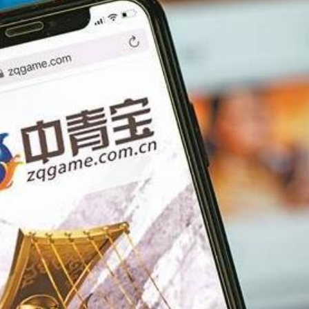
 10月1日生效
41.95億坡元 中期息47坡仙
柱 網民：看見的人會幸運