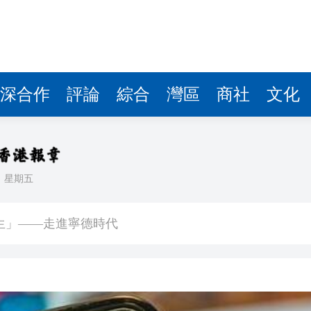
深合作
評論
綜合
灣區
商社
文化
日
星期五
媒
生」——走進寧德時代
入球騷
正在「承包」英國零售貨架
車及時停下