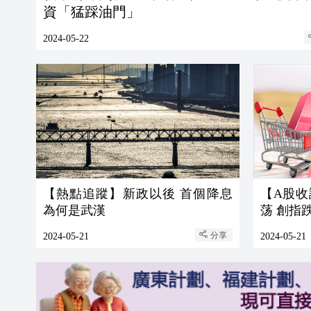
資「猛踩油門」
2024-05-22
【熱點追蹤】新政以後 首個降息
【A股
為何是武漢
荡 創指跌
分享
2024-05-21
2024-05-21