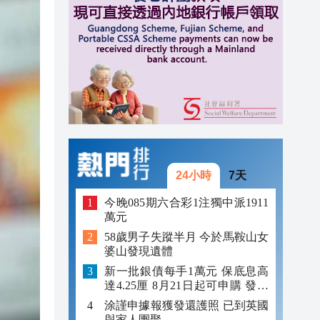
13:29
13:02
12:59
24小時
7天
今晚085期六合彩1注獨中派1911
萬元
58歲男子失蹤半月 今於馬鞍山女
婆山發現遺體
新一批銀債每手1萬元 保底息高
達4.25厘 8月21日起可申購 發行
金額最多550億
涂謹申據報獲發還護照 已到英國
與家人團聚