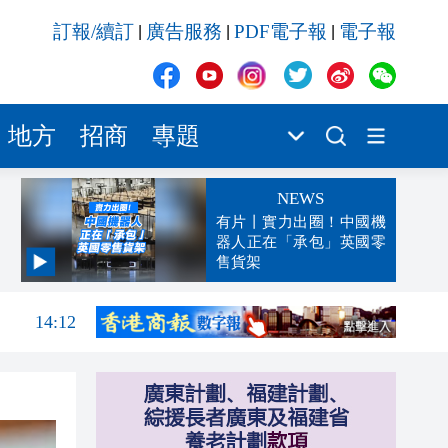
訂報/續訂
廣告服務
PDF電子報
電子報
|
|
|
地方
招商
專題
NEWS
有片丨實力出圈！中國機
器人正在「承包」英國零
售貨架
14:47
14:12
13:47
13:42
13:32