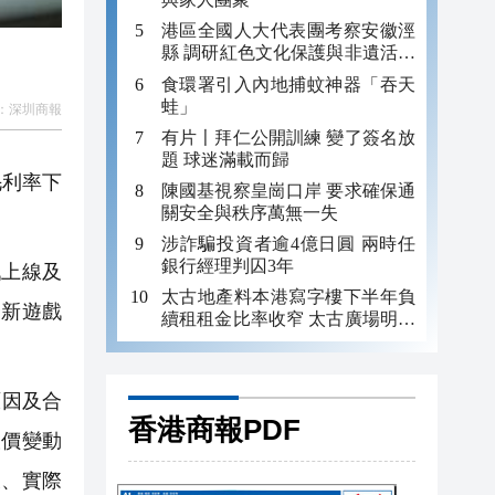
港區全國人大代表團考察安徽涇
縣 調研紅色文化保護與非遺活態
傳承
食環署引入內地捕蚊神器「吞天
蛙」
：
深圳商報
有片〡拜仁公開訓練 變了簽名放
題 球迷滿載而歸
毛利率下
陳國基視察皇崗口岸 要求確保通
關安全與秩序萬無一失
涉詐騙投資者逾4億日圓 兩時任
銀行經理判囚3年
上線及
太古地產料本港寫字樓下半年負
合新遊戲
續租租金比率收窄 太古廣場明年
轉正
原因及合
香港商報PDF
股價變動
東、實際