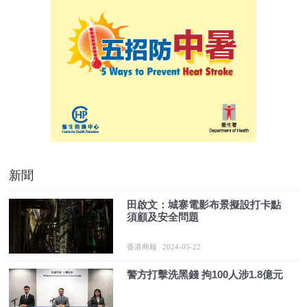
新聞
田啟文：城寨電影布景擬設打卡點
須顧及安全問題
香港商報
2024-05-22
警方打擊洗黑錢 拘100人涉1.8億元