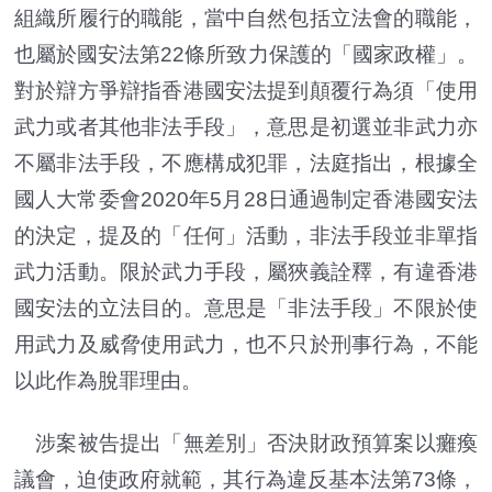
組織所履行的職能，當中自然包括立法會的職能，
也屬於國安法第22條所致力保護的「國家政權」。
對於辯方爭辯指香港國安法提到顛覆行為須「使用
武力或者其他非法手段」，意思是初選並非武力亦
不屬非法手段，不應構成犯罪，法庭指出，根據全
國人大常委會2020年5月28日通過制定香港國安法
的決定，提及的「任何」活動，非法手段並非單指
武力活動。限於武力手段，屬狹義詮釋，有違香港
國安法的立法目的。意思是「非法手段」不限於使
用武力及威脅使用武力，也不只於刑事行為，不能
以此作為脫罪理由。
涉案被告提出「無差別」否決財政預算案以癱瘓
議會，迫使政府就範，其行為違反基本法第73條，