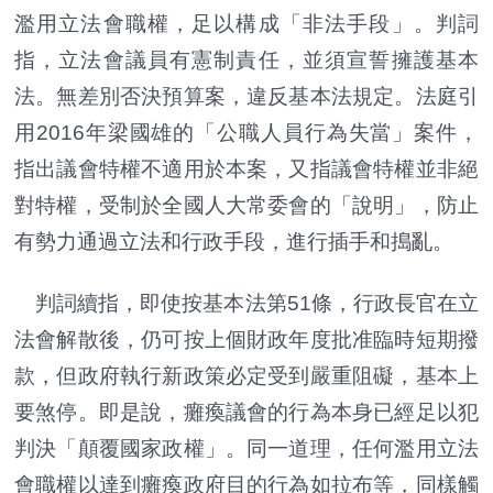
濫用立法會職權，足以構成「非法手段」。判詞
指，立法會議員有憲制責任，並須宣誓擁護基本
法。無差別否決預算案，違反基本法規定。法庭引
用2016年梁國雄的「公職人員行為失當」案件，
指出議會特權不適用於本案，又指議會特權並非絕
對特權，受制於全國人大常委會的「說明」，防止
有勢力通過立法和行政手段，進行插手和搗亂。
判詞續指，即使按基本法第51條，行政長官在立
法會解散後，仍可按上個財政年度批准臨時短期撥
款，但政府執行新政策必定受到嚴重阻礙，基本上
要煞停。即是說，癱瘓議會的行為本身已經足以犯
判決「顛覆國家政權」。同一道理，任何濫用立法
會職權以達到癱瘓政府目的行為如拉布等，同樣觸