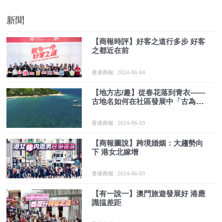
新聞
【商報時評】好客之道行多步 好客
之都近在前
香港商報
2024-06-04
【地方志/趣】從春花落到青衣——
古地名如何在社區發展中「古為今
用」？
香港商報
2024-06-03
【商報圖說】跨境婚姻：大趨勢向
下 港女北嫁增
香港商報
2024-06-03
【有一說一】澳門旅遊發展好 港應
識揾差距