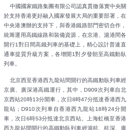
中國國家鐵路集團有限公司認真貫徹落實中央關
於支持香港更好融入國家發展大局的重要部署，在
中央港澳辦的支持下，與香港鐵路部門密切合作，
統籌運用高鐵線路和裝備資源，在京港、滬港間各
開行1對日間高鐵列車的基礎上，精心設計普速直
通車提質升級方案，各增開1對夕發朝至高鐵動臥
列車。
北京西至香港西九龍站間開行的高鐵動臥列車經
京廣、廣深港高鐵運行，其中，D909次列車自北
京西站20時13分開車，次日8時47分抵達香港西九
龍站；D910次列車自香港西九龍站18時24分開
車，次日6時53分抵達北京西站。上海虹橋至香港
西九龍站間開行的高鐵動臥列車經滬杭、杭深、廣