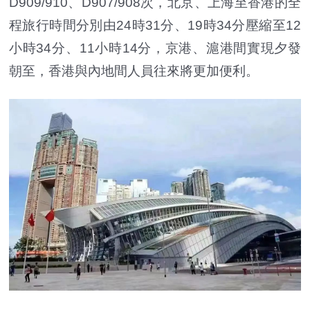
D909/910、D907/908次，北京、上海至香港的全
程旅行時間分別由24時31分、19時34分壓縮至12
小時34分、11小時14分，京港、滬港間實現夕發
朝至，香港與內地間人員往來將更加便利。