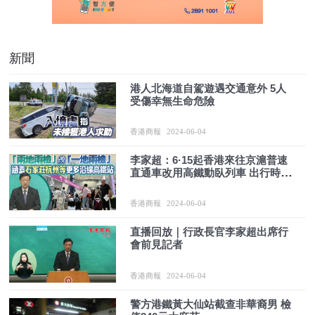
新聞
港人北海道自駕遊遇交通意外 5人
受傷幸無生命危險
香港商報
2024-06-04
李家超：6·15起香港來往京滬普速
直通車改用高鐵動臥列車 出行時間
減半
香港商報
2024-06-04
直播回放｜行政長官李家超出席行
會前見記者
香港商報
2024-06-04
警方港鐵黃大仙站截查非華裔男 檢