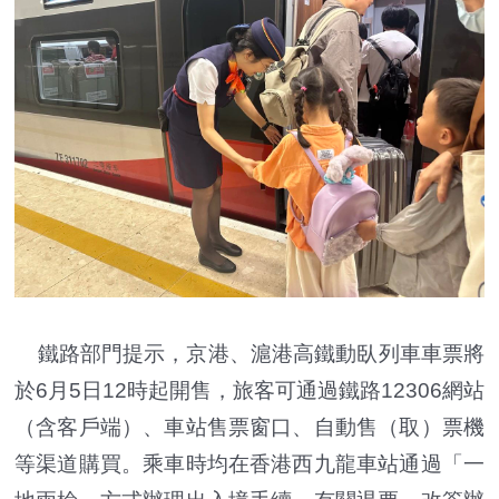
鐵路部門提示，京港、滬港高鐵動臥列車車票將
於6月5日12時起開售，旅客可通過鐵路12306網站
（含客戶端）、車站售票窗口、自動售（取）票機
等渠道購買。乘車時均在香港西九龍車站通過「一