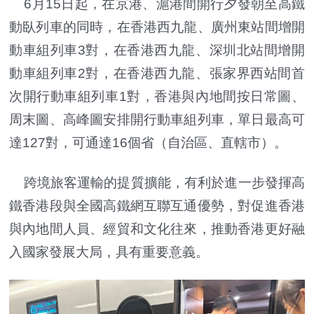
6月15日起，在京港、滬港間開行夕發朝至高鐵
動臥列車的同時，在香港西九龍、廣州東站間增開
動車組列車3對，在香港西九龍、深圳北站間增開
動車組列車2對，在香港西九龍、張家界西站間首
次開行動車組列車1對，香港與內地間按日常圖、
周末圖、高峰圖安排開行動車組列車，單日最高可
達127對，可通達16個省（自治區、直轄市）。
跨境旅客運輸的提質擴能，有利於進一步發揮高
鐵香港段與全國高鐵網互聯互通優勢，對促進香港
與內地間人員、經貿和文化往來，推動香港更好融
入國家發展大局，具有重要意義。