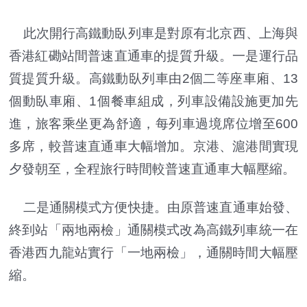
此次開行高鐵動臥列車是對原有北京西、上海與
香港紅磡站間普速直通車的提質升級。一是運行品
質提質升級。高鐵動臥列車由2個二等座車廂、13
個動臥車廂、1個餐車組成，列車設備設施更加先
進，旅客乘坐更為舒適，每列車過境席位增至600
多席，較普速直通車大幅增加。京港、滬港間實現
夕發朝至，全程旅行時間較普速直通車大幅壓縮。
二是通關模式方便快捷。由原普速直通車始發、
終到站「兩地兩檢」通關模式改為高鐵列車統一在
香港西九龍站實行「一地兩檢」，通關時間大幅壓
縮。