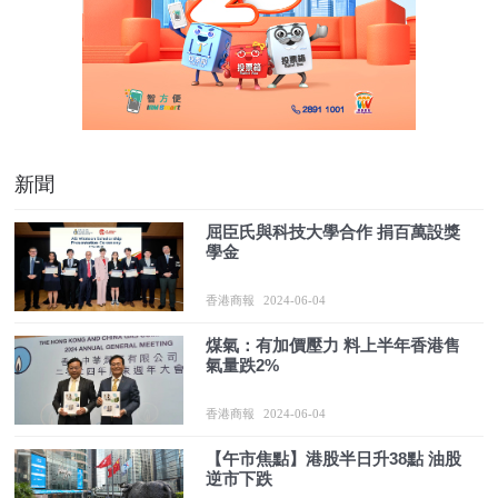
新聞
屈臣氏與科技大學合作 捐百萬設獎
學金
香港商報
2024-06-04
煤氣：有加價壓力 料上半年香港售
氣量跌2%
香港商報
2024-06-04
【午市焦點】港股半日升38點 油股
逆市下跌