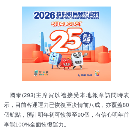
國泰(293)主席賀以禮接受本地報章訪問時表
示，目前客運運力已恢復至疫情前八成，亦覆蓋80
個航點，預計明年初可恢復至90個，有信心明年首
季能100%全面恢復運力。