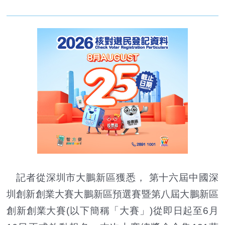
記者從深圳市大鵬新區獲悉， 第十六屆中國深
圳創新創業大賽大鵬新區預選賽暨第八屆大鵬新區
創新創業大賽(以下簡稱「大賽」)從即日起至6月