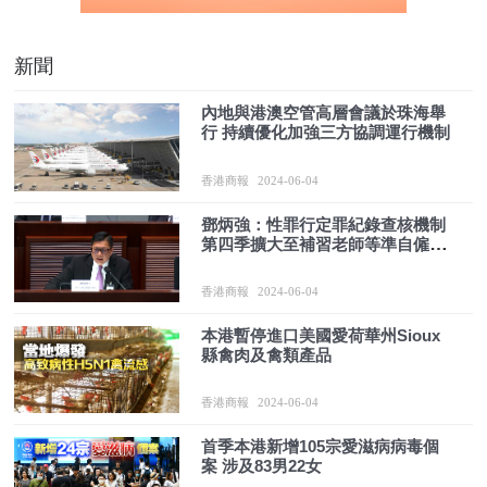
新聞
內地與港澳空管高層會議於珠海舉
行 持續優化加強三方協調運行機制
香港商報
2024-06-04
鄧炳強：性罪行定罪紀錄查核機制
第四季擴大至補習老師等準自僱人
士
香港商報
2024-06-04
本港暫停進口美國愛荷華州Sioux
縣禽肉及禽類產品
香港商報
2024-06-04
首季本港新增105宗愛滋病病毒個
案 涉及83男22女