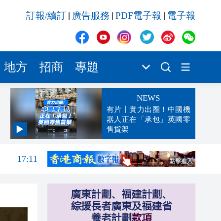
訂報/續訂
廣告服務
PDF電子報
電子報
|
|
|
地方
招商
專題
NEWS
有片丨實力出圈！中國機
器人正在「承包」英國零
售貨架
17:13
17:11
17:09
17:06
17:04