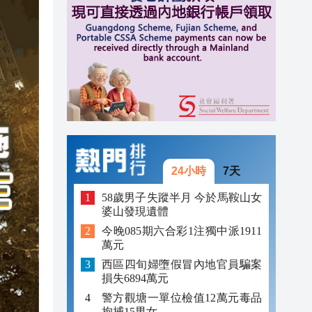
16:46
16:38
16:34
24小時
7天
58歲男子失蹤半月 今於馬鞍山女
婆山發現遺體
今晚085期六合彩1注獨中派1911
萬元
西區四旬婦墮假冒內地官員騙案
損失6894萬元
警方觀塘一單位檢值12萬元毒品
拘捕15男女