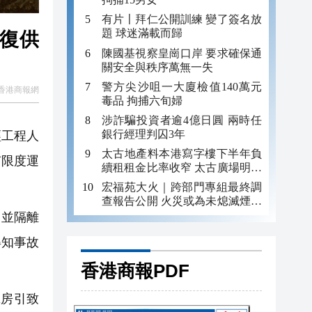
有片〡拜仁公開訓練 變了簽名放
題 球迷滿載而歸
恢復供
陳國基視察皇崗口岸 要求確保通
關安全與秩序萬無一失
警方尖沙咀一大廈檢值140萬元
香港商報網
毒品 拘捕六旬婦
涉詐騙投資者逾4億日圓 兩時任
銀行經理判囚3年
經工程人
太古地產料本港寫字樓下半年負
有限度運
續租租金比率收窄 太古廣場明年
轉正
宏福苑大火｜跨部門專組最終調
查報告公開 火災或為未熄滅煙頭
引發
，並隔離
得知事故
香港商報PDF
房引致