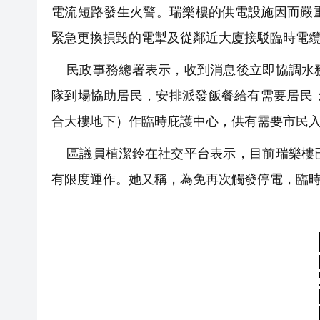
電流短路發生火警。瑞樂樓的供電設施因而嚴
緊急更換損毀的電掣及從鄰近大廈接駁臨時電
民政事務總署表示，收到消息後立即協調水務
隊到場協助居民，安排派發飯餐給有需要居民
合大樓地下）作臨時庇護中心，供有需要市民
區議員植潔鈴在社交平台表示，目前瑞樂樓已
有限度運作。她又稱，為免再次觸發停電，臨