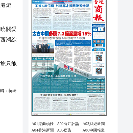
絡港燈，
曉關愛
小西灣綜
施只能
輯：
蔣璐