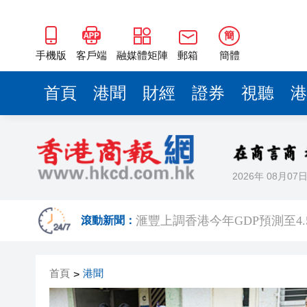
簡
手機版
客戶端
融媒體矩陣
郵箱
簡體
首頁
港聞
財經
證券
視聽
港
2026年 08月07
有片丨泰國校園槍擊案致7死15
滙豐上調香港今年GDP預測至4.
滾動新聞：
有片｜步態反常語無倫次 男旅
首頁
港聞
>
有片｜鄧炳強批記協換屆選舉無
報考熱度持續高漲 今年深圳大學