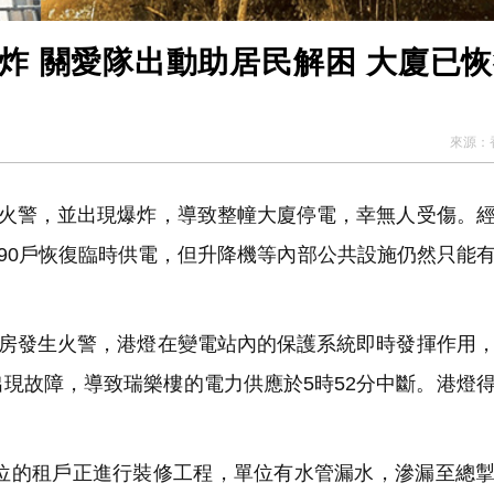
炸 關愛隊出動助居民解困 大廈已
來源：
火警，並出現爆炸，導致整幢大廈停電，幸無人受傷。
590戶恢復臨時供電，但升降機等內部公共設施仍然只能
房發生火警，港燈在變電站內的保護系統即時發揮作用
現故障，導致瑞樂樓的電力供應於5時52分中斷。港燈
的租戶正進行裝修工程，單位有水管漏水，滲漏至總掣