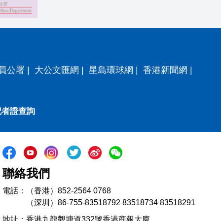
員公署
|
大公文匯網
|
星島環球網
|
香港新聞網
|
記者證查詢
聯絡我們
電話：（香港）852-2564 0768
（深圳）86-755-83518792 83518734 83518291
地址：香港九龍觀塘道332號香港商報大廈