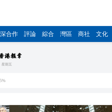
深合作
評論
綜合
灣區
商社
文化
日
星期五
傷 槍手為初中生 在教室飲彈身亡
5%
客內褲藏2包冰毒 闖關西九龍被截
認受性 警告若涉危害國安「後果自負」
錄取457名港澳台僑生