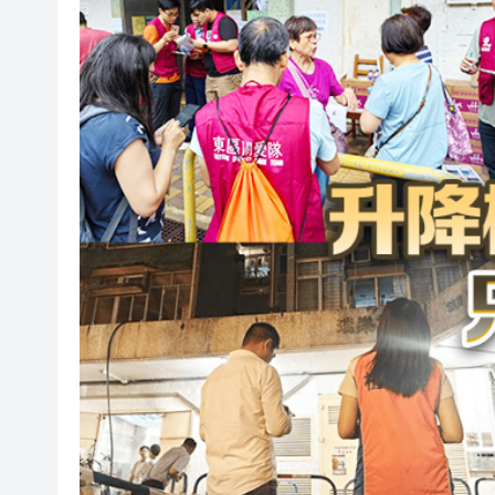
有片〡警方葵涌廣場巡查掃童黨
民青局舉辦關愛隊培訓班 麥美
【港樓】CCL連跌兩周共0.45