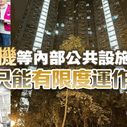
 網民：掃埋班賣書仔
娟：關愛隊已成地區治理團隊一份子
% 中原料高位反覆