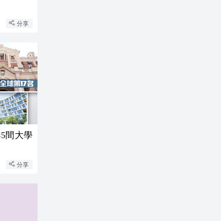
分享
港5間大學
分享