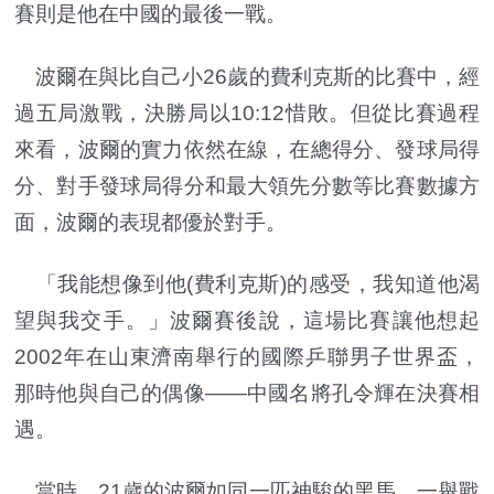
賽則是他在中國的最後一戰。
波爾在與比自己小26歲的費利克斯的比賽中，經
過五局激戰，決勝局以10:12惜敗。但從比賽過程
來看，波爾的實力依然在線，在總得分、發球局得
分、對手發球局得分和最大領先分數等比賽數據方
面，波爾的表現都優於對手。
「我能想像到他(費利克斯)的感受，我知道他渴
望與我交手。」波爾賽後說，這場比賽讓他想起
2002年在山東濟南舉行的國際乒聯男子世界盃，
那時他與自己的偶像——中國名將孔令輝在決賽相
遇。
當時，21歲的波爾如同一匹神駿的黑馬，一舉戰