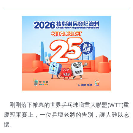
剛剛落下帷幕的世界乒乓球職業大聯盟(WTT)重
慶冠軍賽上，一位乒壇老將的告別，讓人難以忘
懷。