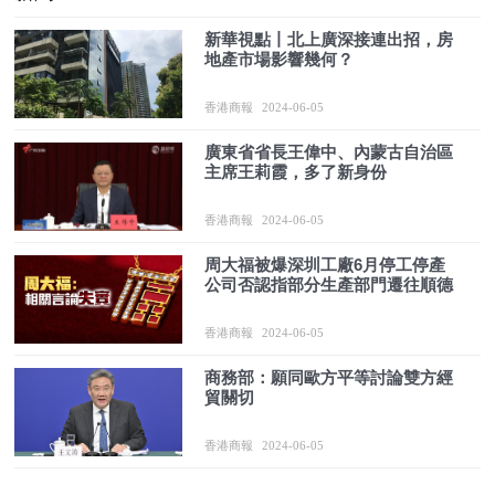
新華視點丨北上廣深接連出招，房
地產市場影響幾何？
香港商報
2024-06-05
廣東省省長王偉中、內蒙古自治區
主席王莉霞，多了新身份
香港商報
2024-06-05
​周大福被爆深圳工廠6月停工停產
公司否認指部分生產部門遷往順德
香港商報
2024-06-05
商務部：願同歐方平等討論雙方經
貿關切
香港商報
2024-06-05